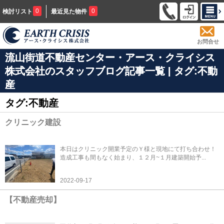
0
0
検討リスト
最近見た物件
お問合せ
流山街道不動産センター・アース・クライシス
株式会社のスタッフブログ記事一覧 | タグ:不動
産
タグ:不動産
クリニック建設
本日はクリニック開業予定のＹ様と現地にて打ち合わせ！
造成工事も間もなく始まり、１２月~１月建築開始予...
2022-09-17
【不動産売却】