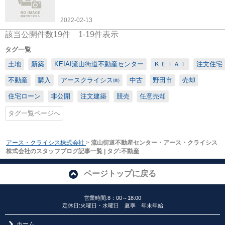
2022-02-13
該当公開件数
19
件
1-19
件表示
タグ一覧
土地
新築
KEIAI流山街道不動産センター
ＫＥＩＡＩ
注文住宅
不動産
購入
アースクライシス㈱
中古
野田市
売却
住宅ローン
非公開
注文建築
競売
任意売却
タグ一覧ページへ
アース・クライシス株式会社
>
流山街道不動産センター・アース・クライシス
株式会社のスタッフブログ記事一覧 | タグ:不動産
ページトップに戻る
営業時間:8：00～18:00
定休日:火曜日・水曜日 夏季 年末年始
ホーム