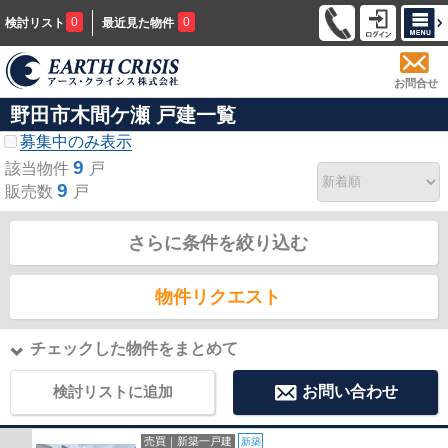
0
0
検討リスト
最近見た物件
お問合せ
野田市木間ケ瀬 戸建一覧
募集中のみ表示
9
該当物件
戸
9
販売数
戸
さらに条件を絞り込む
物件リクエスト
チェックした物件をまとめて
検討リストに追加
お問い合わせ
売買｜新築一戸建
新築