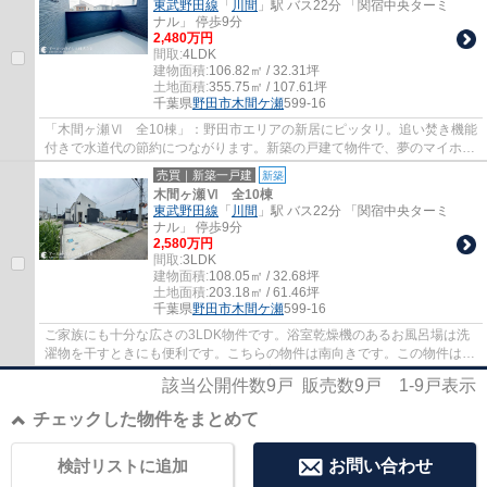
東武野田線
「
川間
」駅 バス22分 「関宿中央ターミ
ナル」 停歩9分
2,480万円
間取:
4LDK
建物面積:
106.82㎡ / 32.31坪
土地面積:
355.75㎡ / 107.61坪
千葉県
野田市
木間ケ瀬
599-16
「木間ヶ瀬Ⅵ 全10棟」：野田市エリアの新居にピッタリ。追い焚き機能
付きで水道代の節約につながります。新築の戸建て物件で、夢のマイホー
ム生活を送りませんか。近所に迷惑かけない...
売買｜新築一戸建
新築
木間ヶ瀬Ⅵ 全10棟
東武野田線
「
川間
」駅 バス22分 「関宿中央ターミ
ナル」 停歩9分
2,580万円
間取:
3LDK
建物面積:
108.05㎡ / 32.68坪
土地面積:
203.18㎡ / 61.46坪
千葉県
野田市
木間ケ瀬
599-16
ご家族にも十分な広さの3LDK物件です。浴室乾燥機のあるお風呂場は洗
濯物を干すときにも便利です。こちらの物件は南向きです。この物件は
広々としたシステムキッチンなので、普段の料...
該当公開件数
9
戸 販売数
9
戸
1-9
戸表示
チェックした物件をまとめて
検討リストに追加
お問い合わせ