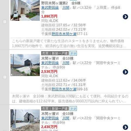
野田木間ヶ瀬第2 全8棟
東武野田線
「
川間
」駅 バス32分 「上羽貫」 停歩8
分
1,890万円
間取:
4LDK
建物面積:
107.65㎡ / 32.56坪
土地面積:
242.02㎡ / 73.21坪
千葉県
野田市
木間ケ瀬
577-11
こちらの新築戸建てで新たな生活のスタートをきりませんか。物件価格
1,890万円の物件で、経済的な圧迫の無い生活を実現。追焚機能浴室は入
浴時間がばらばらなご家族にオススメです。来...
売買｜新築一戸建
新築
木間ヶ瀬Ⅵ 全10棟
東武野田線
「
川間
」駅 バス22分 「関宿中央ターミ
ナル」 停歩9分
2,530万円
間取:
4LDK
建物面積:
112.62㎡ / 34.06坪
土地面積:
202.71㎡ / 61.31坪
千葉県
野田市
木間ケ瀬
599-16
木間ヶ瀬Ⅵ 全10棟：東武野田線川間駅にも近くて便利。今回紹介するの
は、建物面積が112.62平米。販売価格が3000万円以内に抑えられていま
す。来訪者をモニターで確認できるTVインター...
売買｜新築一戸建
新築
木間ヶ瀬Ⅵ 全10棟
東武野田線
「
川間
」駅 バス22分 「関宿中央ターミ
ナル」 停歩9分
2,430万円