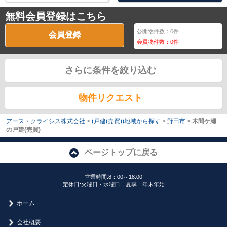
無料会員登録はこちら
公開物件数：
0
件
会員登録
会員物件数：
0
件
さらに条件を絞り込む
物件リクエスト
アース・クライシス株式会社
>
(戸建(売買))地域から探す
>
野田市
>
木間ケ瀬
の戸建(売買)
ページトップに戻る
営業時間:8：00～18:00
定休日:火曜日・水曜日 夏季 年末年始
ホーム
会社概要