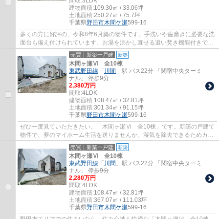
間取:
3LDK
建物面積:
109.30㎡ / 33.06坪
土地面積:
250.27㎡ / 75.7坪
千葉県
野田市
木間ケ瀬
599-16
多くの方に好評の、令和8年6月築の物件です。手洗いや歯磨きに必要な洗
面台も備え付けられています。お湯を沸かし直せる追い焚き機能付きで
す。こちらは南向きの物件です。東武野田線...
売買｜新築一戸建
新築
木間ヶ瀬Ⅵ 全10棟
東武野田線
「
川間
」駅 バス22分 「関宿中央ターミ
ナル」 停歩9分
2,380万円
間取:
4LDK
建物面積:
108.47㎡ / 32.81坪
土地面積:
301.34㎡ / 91.15坪
千葉県
野田市
木間ケ瀬
599-16
ぜひ一度見ていただきたい、「木間ヶ瀬Ⅵ 全10棟」です。新築の戸建て
物件で、夢のマイホーム生活を送りませんか。湿気を除去できるためカビ
や雑菌などの発生が抑えられる、浴室乾燥機...
売買｜新築一戸建
新築
木間ヶ瀬Ⅵ 全10棟
東武野田線
「
川間
」駅 バス22分 「関宿中央ターミ
ナル」 停歩9分
2,280万円
間取:
4LDK
建物面積:
108.47㎡ / 32.81坪
土地面積:
367.07㎡ / 111.03坪
千葉県
野田市
木間ケ瀬
599-16
野田市エリアでの住まいなら、住み心地も快適な「木間ヶ瀬Ⅵ 全10棟」