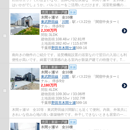
はいかがでしょうか。バルコニーをご活用いただけます。浴室乾燥機のあ
るお風呂場は洗濯物を干すときにも便利です...
売買｜新築一戸建
新築
木間ヶ瀬Ⅵ 全10棟
東武野田線
「
川間
」駅 バス22分 「関宿中央ターミ
ナル」 停歩9分
2,330万円
間取:
3LDK
建物面積:
108.48㎡ / 32.81坪
土地面積:
382.40㎡ / 115.67坪
千葉県
野田市
木間ケ瀬
599-16
南向きの物件のご紹介です。追焚機能設置の浴室なので翌日の入浴にも利
便性が高いです。綺麗で清潔感のある室内が新築戸建ての特徴です。TV
インターホン付きでお子様のお留守番も安心...
売買｜新築一戸建
新築
木間ヶ瀬Ⅵ 全10棟
東武野田線
「
川間
」駅 バス22分 「関宿中央ターミ
ナル」 停歩9分
2,180万円
間取:
4LDK
建物面積:
109.30㎡ / 33.06坪
土地面積:
339.53㎡ / 102.7坪
千葉県
野田市
木間ケ瀬
599-16
木間ヶ瀬Ⅵ 全10等：東武野田線川間駅にも近くて便利。内装、外装共に
きれいな住み心地の良い新築物件です。外干しできないときも居室の一部
を物干しスペースにしなくて済む、浴室乾燥...
売買｜新築一戸建
新築
木間ヶ瀬Ⅵ 全10棟