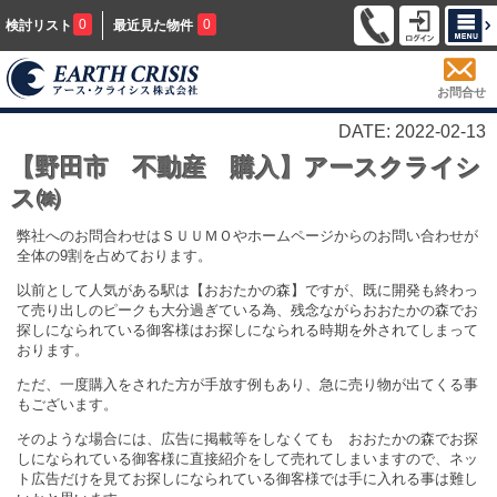
0
0
検討リスト
最近見た物件
お問合せ
DATE: 2022-02-13
【野田市 不動産 購入】アースクライシ
ス㈱
弊社へのお問合わせはＳＵＵＭＯやホームページからのお問い合わせが
全体の9割を占めております。
以前として人気がある駅は【おおたかの森】ですが、既に開発も終わっ
て売り出しのピークも大分過ぎている為、残念ながらおおたかの森でお
探しになられている御客様はお探しになられる時期を外されてしまって
おります。
ただ、一度購入をされた方が手放す例もあり、急に売り物が出てくる事
もございます。
そのような場合には、広告に掲載等をしなくても おおたかの森でお探
しになられている御客様に直接紹介をして売れてしまいますので、ネッ
ト広告だけを見てお探しになられている御客様では手に入れる事は難し