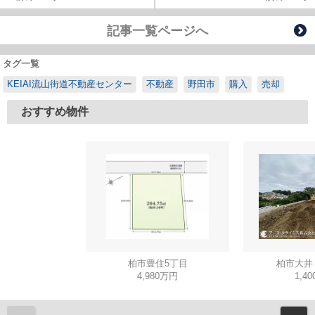
記事一覧ページへ
タグ一覧
KEIAI流山街道不動産センター
不動産
野田市
購入
売却
おすすめ物件
柏市豊住5丁目
柏市大井
4,980万円
1,4