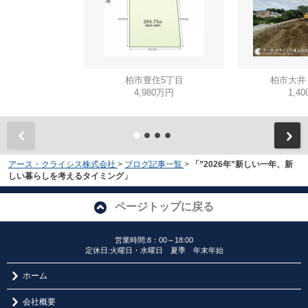
柏市豊住5丁目
柏市大井
4,980万円
1,4
アース・クライシス株式会社
>
ブログ記事一覧
>
「”2026年”新しい一年、新
しい暮らしを考えるタイミング」
ページトップに戻る
営業時間:8：00～18:00
定休日:火曜日・水曜日 夏季 年末年始
ホーム
会社概要