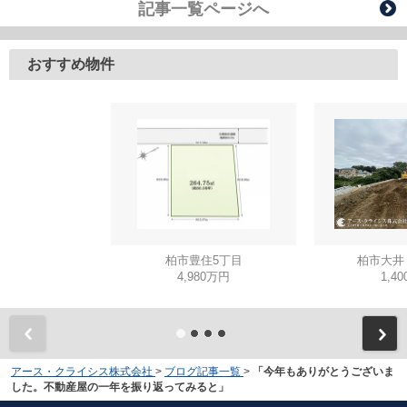
記事一覧ページへ
おすすめ物件
柏市豊住5丁目
柏市大井
4,980万円
1,4
アース・クライシス株式会社
>
ブログ記事一覧
>
「今年もありがとうございま
した。不動産屋の一年を振り返ってみると」