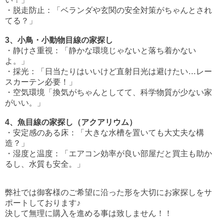
・脱走防止：「ベランダや玄関の安全対策がちゃんとされ
てる？」
3、小鳥・小動物目線の家探し
・静けさ重視：「静かな環境じゃないと落ち着かない
よ。」
・採光：「日当たりはいいけど直射日光は避けたい…レー
スカーテン必要！」
・空気環境「換気がちゃんとしてて、科学物質が少ない家
がいい。」
4、魚目線の家探し（アクアリウム）
・安定感のある床：「大きな水槽を置いても大丈夫な構
造？」
・湿度と温度：「エアコン効率が良い部屋だと買主も助か
るし、水質も安全。」
弊社では御客様のご希望に沿った形を大切にお家探しをサ
ポートしております♪
決して無理に購入を進める事は致しません！！