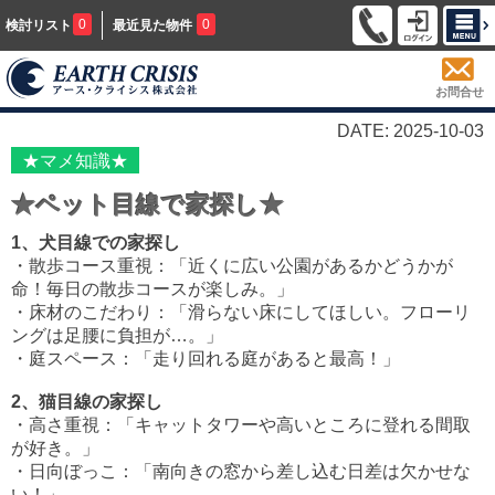
0
0
検討リスト
最近見た物件
お問合せ
DATE: 2025-10-03
★マメ知識★
★ペット目線で家探し★
1、犬目線での家探し
・散歩コース重視：「近くに広い公園があるかどうかが
命！毎日の散歩コースが楽しみ。」
・床材のこだわり：「滑らない床にしてほしい。フローリ
ングは足腰に負担が…。」
・庭スペース：「走り回れる庭があると最高！」
2、猫目線の家探し
・高さ重視：「キャットタワーや高いところに登れる間取
が好き。」
・日向ぼっこ：「南向きの窓から差し込む日差は欠かせな
い！」