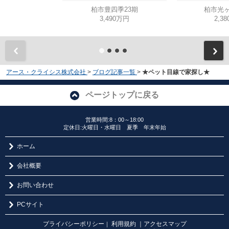
柏市豊四季23期
柏市光ヶ
3,490万円
2,3
アース・クライシス株式会社
>
ブログ記事一覧
>
★ペット目線で家探し★
ページトップに戻る
営業時間:8：00～18:00
定休日:火曜日・水曜日 夏季 年末年始
ホーム
会社概要
お問い合わせ
PCサイト
プライバシーポリシー
利用規約
｜アクセスマップ
｜