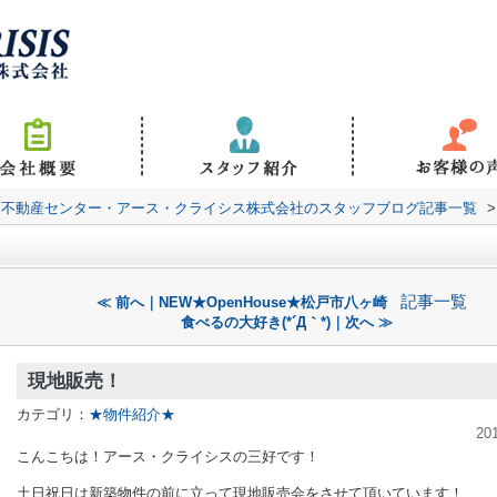
道不動産センター・アース・クライシス株式会社のスタッフブログ記事一覧
>
記事一覧
≪ 前へ｜NEW★OpenHouse★松戸市八ヶ崎
食べるの大好き(*´Д｀*)｜次へ ≫
現地販売！
カテゴリ：
★物件紹介★
20
こんこちは！アース・クライシスの三好です！
土日祝日は新築物件の前に立って現地販売会をさせて頂いています！