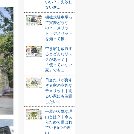
いい？｜失敗し
ない進...
機械式駐車場っ
て実際どうな
の？｜メリッ
ト・デメリット
を知って後...
空き家を放置す
るとどんなリス
クがある？｜
「使っていない
家」でも...
日当たりが良す
ぎる家の意外な
デメリット｜明
るい家にも注意
したい...
平屋が人気な理
由とは？｜今あ
らためて選ばれ
ている5つの理
由