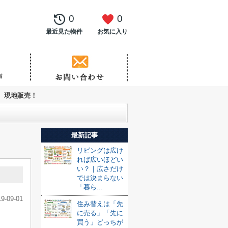
0
0
最近見た物件
お気に入り
現地販売！
最新記事
リビングは広け
れば広いほどい
い？｜広さだけ
では決まらない
「暮ら...
19-09-01
住み替えは「先
に売る」「先に
買う」どっちが