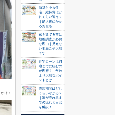
新築と中古住
宅、維持費はど
れくらい違う？
｜購入後にかか
るお金も...
家を建てる前に
地盤調査が必要
な理由｜見えな
い地面こそ大切
です
住宅ローンは何
歳までに組むの
が理想？｜年齢
より大切なポイ
ントとは
売却期間はどれ
をかけて
くらいかかる？
｜家が売れるま
での流れと目安
を解説！