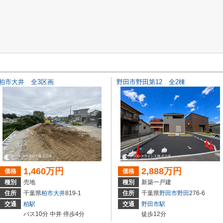
柏市大井 全3区画
野田市野田第12 全2棟
1,460万円
2,888万円
価格
価格
種別
売地
種別
新築一戸建
住所
千葉県
柏市
大井
819-1
住所
千葉県
野田市
野田
276-6
交通
柏駅
交通
野田市駅
バス10分 中井 停歩4分
徒歩12分