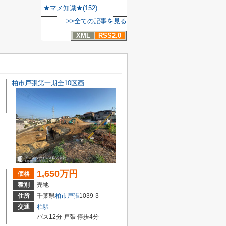
★マメ知識★(152)
>>全ての記事を見る
XML
RSS2.0
柏市戸張第一期全10区画
1,650万円
価格
種別
売地
住所
千葉県
柏市
戸張
1039-3
交通
柏駅
バス12分 戸張 停歩4分