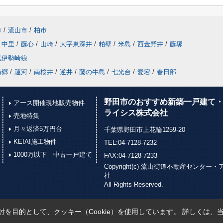
市
/
流山市
/
柏市
中里
/
藤心
/
山崎
/
大字東深井
/
粕壁
/
米島
/
西金野井
/
藤塚
武伊勢崎線
梅郷
/
運河
/
南桜井
/
逆井
/
藤の牛島
/
七光台
/
愛宕
/
春日部
野田市のおすすめ新築一戸建て・
アース開催現地販売物件
ライシス株式会社
売地特集
月々返済5万円台
千葉県野田市上花輪1259-20
KEIAI施工物件
TEL:04-7128-7232
1000万以下 中古一戸建て
FAX:04-7128-7233
Copyright(c) 流山街道不動産セン
社
All Rights Reserved.
を目的として、クッキー（Cookie）を使用しています。
詳しくは、