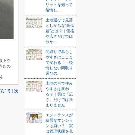
リットを知って
後悔し...
土地選びで見落
としがちな”高低
差”とは？｜価格
や広さだけでは
分か...
間取りで暮らし
やすさはここま
以上立
で変わる！｜後
きたの
悔しない間取り
選びの...
笑
土地の形で住み
やすさは変わ
Д｀*)｜次
る？｜実は「広
さ」だけでは決
まりません
エントランスが
綺麗なマンショ
ンは買い？｜実
は管理状態を見