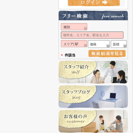
種別
エリア| 駅
価格
面積
-
件該当