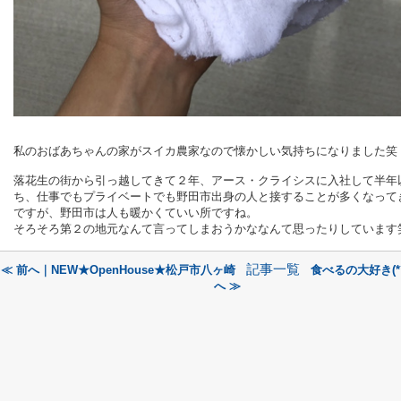
私のおばあちゃんの家がスイカ農家なので懐かしい気持ちになりました笑
落花生の街から引っ越してきて２年、アース・クライシスに入社して半年
ち、仕事でもプライベートでも野田市出身の人と接することが多くなって
ですが、野田市は人も暖かくていい所ですね。
そろそろ第２の地元なんて言ってしまおうかななんて思ったりしています
記事一覧
≪ 前へ｜NEW★OpenHouse★松戸市八ヶ崎
食べるの大好き(*´
へ ≫