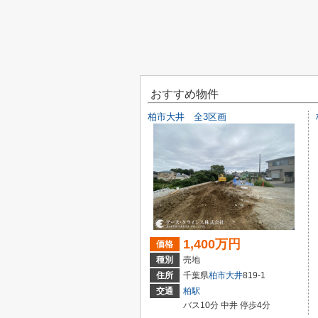
おすすめ物件
柏市大井 全3区画
1,400万円
価格
種別
売地
住所
千葉県
柏市
大井
819-1
交通
柏駅
バス10分 中井 停歩4分