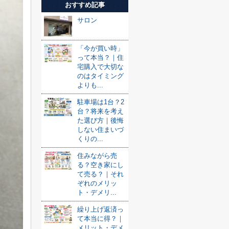
おすすめ記事
サロン
「今が買い時」
って本当？｜住
宅購入で大切な
のはタイミング
よりも...
駐車場は1台？2
台？将来を考え
た選び方｜後悔
しない住まいづ
くりの...
住みながら売
る？空き家にし
て売る？｜それ
ぞれのメリッ
ト・デメリ...
繰り上げ返済っ
て本当に得？｜
メリット・デメ