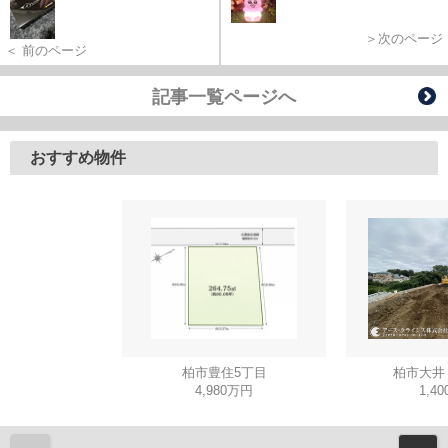
＞次のページ
＜ 前のページ
記事一覧ページへ
おすすめ物件
柏市豊住5丁目
柏市大井
4,980万円
1,4