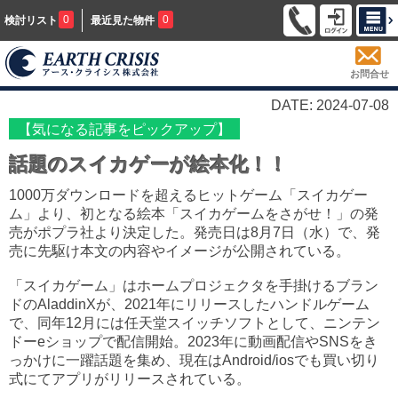
0
0
検討リスト
最近見た物件
お問合せ
DATE: 2024-07-08
【気になる記事をピックアップ】
話題のスイカゲーが絵本化！！
1000万ダウンロードを超えるヒットゲーム「スイカゲー
ム」より、初となる絵本「スイカゲームをさがせ！」の発
売がポプラ社より決定した。発売日は8月7日（水）で、発
売に先駆け本文の内容やイメージが公開されている。
「スイカゲーム」はホームプロジェクタを手掛けるブラン
ドのAladdinXが、2021年にリリースしたハンドルゲーム
で、同年12月には任天堂スイッチソフトとして、ニンテン
ドーeショップで配信開始。2023年に動画配信やSNSをき
っかけに一躍話題を集め、現在はAndroid/iosでも買い切り
式にてアプリがリリースされている。