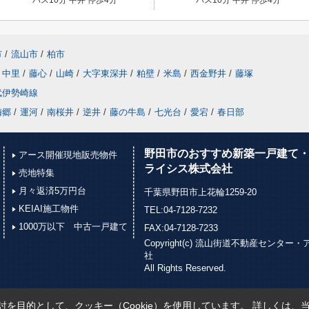
市
/
流山市
/
柏市
中里
/
藤心
/
山崎
/
大字東深井
/
粕壁
/
米島
/
西金野井
/
藤塚
武伊勢崎線
梅郷
/
運河
/
南桜井
/
逆井
/
藤の牛島
/
七光台
/
愛宕
/
春日部
野田市のおすすめ新築一戸建て・
アース開催現地販売物件
ライシス株式会社
売地特集
月々返済5万円台
千葉県野田市上花輪1259-20
KEIAI施工物件
TEL:04-7128-7232
1000万以下 中古一戸建て
FAX:04-7128-7233
Copyright(c) 流山街道不動産セン
社
All Rights Reserved.
を目的として、クッキー（Cookie）を使用しています。
詳しくは、