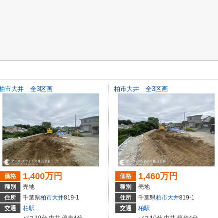
柏市大井 全3区画
柏市大井 全3区画
1,400万円
1,460万円
価格
価格
種別
売地
種別
売地
住所
千葉県
柏市
大井
819-1
住所
千葉県
柏市
大井
819-1
交通
柏駅
交通
柏駅
バス10分 中井 停歩4分
バス10分 中井 停歩4分