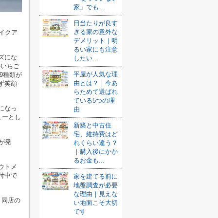
家」でも...
日当たりが良す
ぎる家の意外な
イクア
デメリット｜明
るい家にも注意
ズにな
したい...
のいちご
平屋が人気な理
9種類が
由とは？｜今あ
ず笑顔
らためて選ばれ
ている5つの理
になっ
由
ューとし
新築と中古住
宅、維持費はど
が発
れくらい違う？
｜購入後にかか
るお金も...
ウトメ
付中で
家を建てる前に
地盤調査が必要
な理由｜見えな
。同店の
い地面こそ大切
です