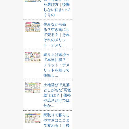
た選び方｜後悔
しない住まいづ
くりの...
住みながら売
る？空き家にし
て売る？｜それ
ぞれのメリッ
ト・デメリ...
繰り上げ返済っ
て本当に得？｜
メリット・デメ
リットを知って
後悔し...
土地選びで見落
としがちな”高低
差”とは？｜価格
や広さだけでは
分か...
間取りで暮らし
やすさはここま
で変わる！｜後