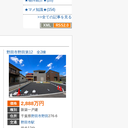
★物件紹介★(20)
★マメ知識★(154)
>>全ての記事を見る
XML
RSS2.0
野田市野田第12 全2棟
2,888万円
価格
種別
新築一戸建
住所
千葉県
野田市
野田
276-6
交通
野田市駅
徒歩12分