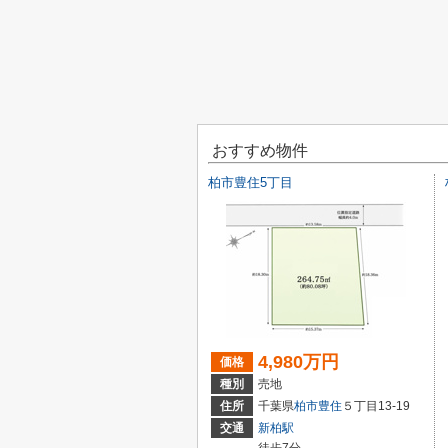
おすすめ物件
柏市豊住5丁目
4,980万円
価格
種別
売地
住所
千葉県
柏市
豊住
５丁目13-19
交通
新柏駅
徒歩7分