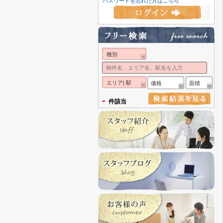
パスワードを忘れた方はこちら
種別
エリア| 駅
価格
面積
-
件該当