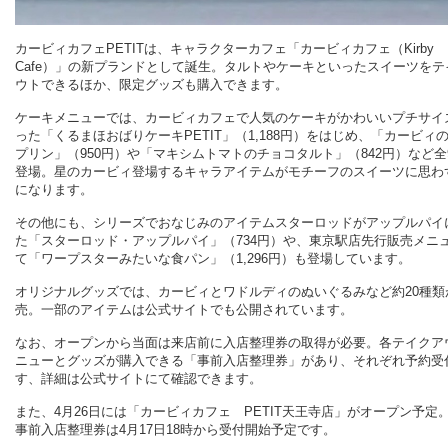
カービィカフェPETITは、キャラクターカフェ「カービィカフェ（Kirby
Cafe）」の新プランドとして誕生。タルトやケーキといったスイーツをテ
ウトできるほか、限定グッズも購入できます。
ケーキメニューでは、カービィカフェで人気のケーキがかわいいプチサイ
った「くるまほおばりケーキPETIT」（1,188円）をはじめ、「カービィ
プリン」（950円）や「マキシムトマトのチョコタルト」（842円）など全
登場。星のカービィ登場するキャラアイテムがモチーフのスイーツに思わ
になります。
その他にも、シリーズでおなじみのアイテムスターロッドがアップルパイ
た「スターロッド・アップルパイ」（734円）や、東京駅店先行販売メニ
て「ワープスターみたいな食パン」（1,296円）も登場しています。
オリジナルグッズでは、カービィとワドルディのぬいぐるみなど約20種類
売。一部のアイテムは公式サイトでも公開されています。
なお、オープンから当面は来店前に入店整理券の取得が必要。各テイクア
ニューとグッズが購入できる「事前入店整理券」があり、それぞれ予約受
す、詳細は公式サイトにて確認できます。
また、4月26日には「カービィカフェ PETIT天王寺店」がオープン予定
事前入店整理券は4月17日18時から受付開始予定です。