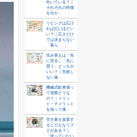
向いている？｜
それぞれの特徴
を分か...
リビングは広け
れば広いほどい
い？｜広さだけ
では決まらない
「暮ら...
住み替えは「先
に売る」「先に
買う」どっちが
いい？｜失敗し
ない進...
機械式駐車場っ
て実際どうな
の？｜メリッ
ト・デメリット
を知って後...
空き家を放置す
るとどんなリス
クがある？｜
「使っていない