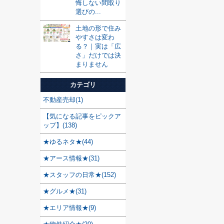
悔しない間取り
選びの...
土地の形で住み
やすさは変わ
る？｜実は「広
さ」だけでは決
まりません
カテゴリ
不動産売却(1)
【気になる記事をピックア
ップ】(138)
★ゆるネタ★(44)
★アース情報★(31)
★スタッフの日常★(152)
★グルメ★(31)
★エリア情報★(9)