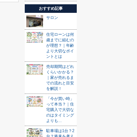
おすすめ記事
サロン
住宅ローンは何
歳までに組むの
が理想？｜年齢
より大切なポイ
ントとは
売却期間はどれ
くらいかかる？
｜家が売れるま
での流れと目安
を解説！
「今が買い時」
って本当？｜住
宅購入で大切な
のはタイミング
よりも...
駐車場は1台？2
台？将来を考え