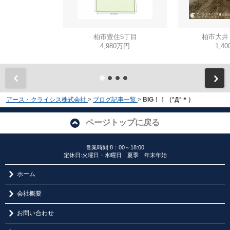
柏市豊住5丁目
柏市大井
4,980万円
1,4
アース・クライシス株式会社
>
ブログ記事一覧
>
BIG！！（°Д°＊）
ページトップに戻る
営業時間:8：00～18:00
定休日:火曜日・水曜日 夏季 年末年始
ホーム
会社概要
お問い合わせ