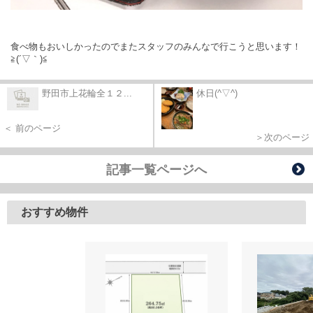
食べ物もおいしかったのでまたスタッフのみんなで行こうと思います！
≧(´▽｀)≦
野田市上花輪全１２...
休日(^▽^)
＜ 前のページ
＞次のページ
記事一覧ページへ
おすすめ物件