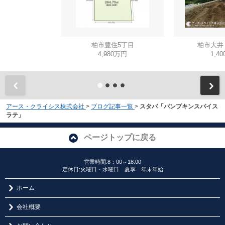
柏市豊住5丁目
柏市大井
4,980万円
1,4
アース・クライシス株式会社
>
ブログ記事一覧
>
スタバ「パンプキンスパイス
ラテ」
ページトップに戻る
営業時間:8：00～18:00
定休日:火曜日・水曜日 夏季 年末年始
ホーム
会社概要