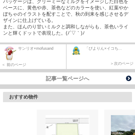
パッケージは、クリーミーなミルクをイメージした白色を
ベースに、黄色や赤、茶色などのカラーを使い、紅葉やか
ぼちゃのイラストを配すことで、秋の到来を感じさせるデ
ザインに仕上げている。
また、ほんのり甘いミルクと調和しながらも、茶色いライ
ンと輝くドットで表現した。(ﾉ´▽｀)ﾉ
サンリオ×mofusand
「ぴよりん×イコち...
＞次のページ
＜ 前のページ
記事一覧ページへ
おすすめ物件