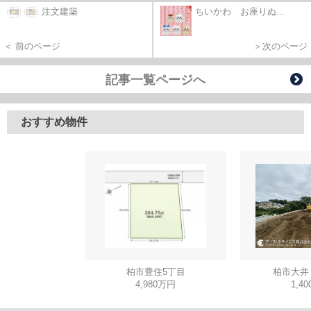
注文建築
ちいかわ お座りぬ...
＜ 前のページ
＞次のページ
記事一覧ページへ
おすすめ物件
柏市豊住5丁目
柏市大井
4,980万円
1,4