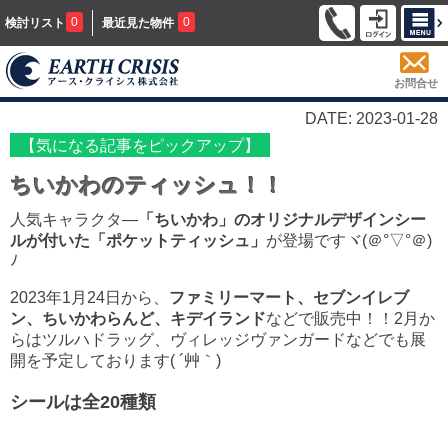
0
0
検討リスト
最近見た物件
お問合せ
DATE: 2023-01-28
【気になる記事をピックアップ】
ちいかわのティッシュ！！
人気キャラクタ―
「ちいかわ」のオリジナルデザインシー
ルが付いた「ポケットティッシュ」
が登場ですヾ(＠°▽°＠)
ﾉ
2023年1月24日から、
ファミリーマート、セブンイレブ
ン、ちいかわらんど、キデイランド
などで販売中！！2月か
らはツルハドラッグ、ヴィレッジヴァンガードなどでも展
開を予定しております( ´艸｀)
シールは全20種類