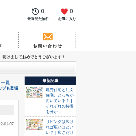
0
0
最近見た物件
お気に入り
明けましておめでとうございます！
最新記事
事一覧
ップも登場
建売住宅と注文
住宅、どっちが
向いている？｜
それぞれの特徴
を分か...
リビングは広け
22-01-07
れば広いほどい
い？｜広さだけ