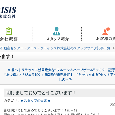
道不動産センター・アース・クライシス株式会社のスタッフブログ記事一覧
>
います！
記
≪ 前へ｜リラックス効果絶大な“フルーツ＆ハーブボール”って？
『あつ森』×「ジェラピケ」第2弾が発売決定！ “ちゃちゃまる”セットア
｜次へ ≫
明けましておめでとうございます！
カテゴリ：
★スタッフの日常★
20
皆様明けましておめでとうございます！！(≧▽≦)
新年のスタートとなりました今年も宜しくお願い致します(´∀｀)