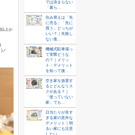
では決まらない
「暮ら...
住み替えは「先
に売る」「先に
買う」どっちが
間以上か
いい？｜失敗し
ない進...
)
機械式駐車場っ
)ノ
て実際どうな
の？｜メリッ
ト・デメリット
を知って後...
空き家を放置す
るとどんなリス
クがある？｜
「使っていない
家」でも...
日当たりが良す
ぎる家の意外な
デメリット｜明
るい家にも注意
したい...