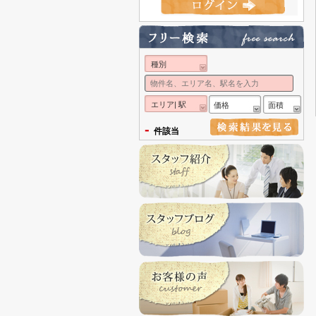
種別
エリア| 駅
価格
面積
-
件該当