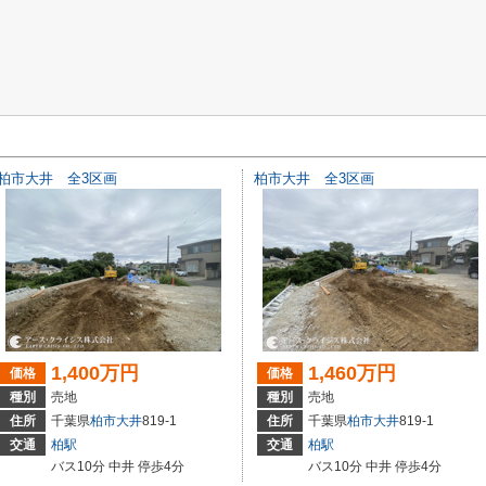
柏市大井 全3区画
柏市大井 全3区画
1,400万円
1,460万円
価格
価格
種別
売地
種別
売地
住所
千葉県
柏市
大井
819-1
住所
千葉県
柏市
大井
819-1
交通
柏駅
交通
柏駅
バス10分 中井 停歩4分
バス10分 中井 停歩4分