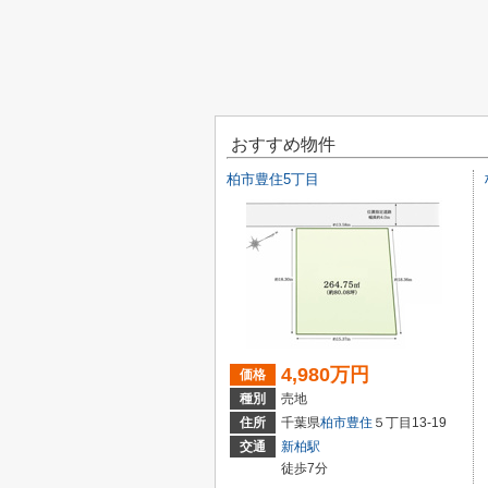
おすすめ物件
柏市豊住5丁目
4,980万円
価格
種別
売地
住所
千葉県
柏市
豊住
５丁目13-19
交通
新柏駅
徒歩7分