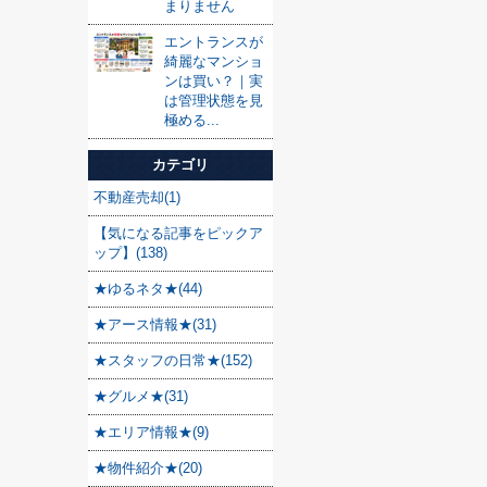
まりません
エントランスが
綺麗なマンショ
ンは買い？｜実
は管理状態を見
極める...
カテゴリ
不動産売却(1)
【気になる記事をピックア
ップ】(138)
★ゆるネタ★(44)
★アース情報★(31)
★スタッフの日常★(152)
★グルメ★(31)
★エリア情報★(9)
★物件紹介★(20)