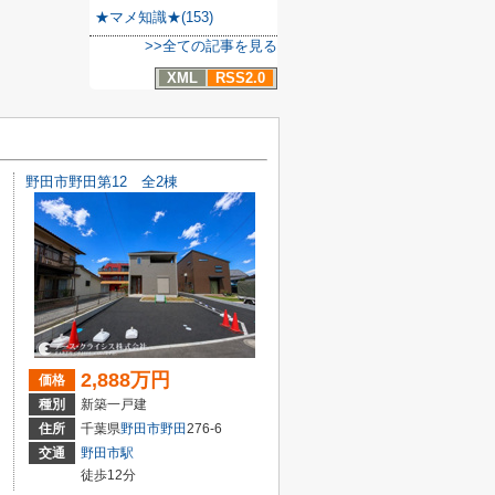
★マメ知識★(153)
>>全ての記事を見る
XML
RSS2.0
野田市野田第12 全2棟
2,888万円
価格
種別
新築一戸建
住所
千葉県
野田市
野田
276-6
交通
野田市駅
徒歩12分