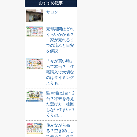
おすすめ記事
サロン
売却期間はどれ
くらいかかる？
｜家が売れるま
での流れと目安
を解説！
「今が買い時」
って本当？｜住
宅購入で大切な
のはタイミング
よりも...
駐車場は1台？2
台？将来を考え
た選び方｜後悔
しない住まいづ
くりの...
住みながら売
る？空き家にし
て売る？｜それ