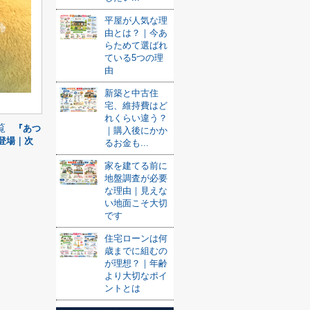
平屋が人気な理
由とは？｜今あ
らためて選ばれ
ている5つの理
由
新築と中古住
宅、維持費はど
れくらい違う？
覧
『あつ
｜購入後にかか
登場｜次
るお金も...
家を建てる前に
地盤調査が必要
な理由｜見えな
い地面こそ大切
です
住宅ローンは何
歳までに組むの
が理想？｜年齢
より大切なポイ
ントとは