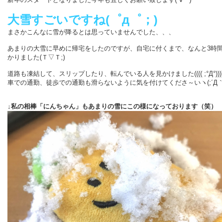
大雪すごいですね(゜д゜；)
まさかこんなに雪が降るとは思っていませんでした、、、
あまりの大雪に早めに帰宅をしたのですが、自宅に付くまで、なんと3時
かりました(Ｔ▽Ｔ;)
道路も凍結して、スリップしたり、転んでいる人を見かけました(((( ;°Д°)))
車での通勤、徒歩での通勤も滑らないように気を付けてくださ～いヽ(;´Д｀
↓私の相棒「にんちゃん」もあまりの雪にこの様になっております（笑）