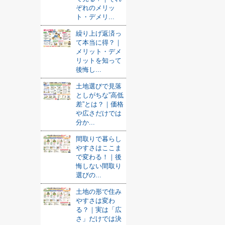
ぞれのメリッ
ト・デメリ...
繰り上げ返済っ
て本当に得？｜
メリット・デメ
リットを知って
後悔し...
土地選びで見落
としがちな”高低
差”とは？｜価格
や広さだけでは
分か...
間取りで暮らし
やすさはここま
で変わる！｜後
悔しない間取り
選びの...
土地の形で住み
やすさは変わ
る？｜実は「広
さ」だけでは決