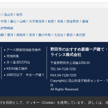
市
/
流山市
/
柏市
中里
/
藤心
/
山崎
/
大字東深井
/
粕壁
/
米島
/
西金野井
/
藤塚
武伊勢崎線
梅郷
/
運河
/
南桜井
/
逆井
/
藤の牛島
/
七光台
/
愛宕
/
春日部
野田市のおすすめ新築一戸建て・
アース開催現地販売物件
ライシス株式会社
売地特集
月々返済5万円台
千葉県野田市上花輪1259-20
KEIAI施工物件
TEL:04-7128-7232
1000万以下 中古一戸建て
FAX:04-7128-7233
Copyright(c) 流山街道不動産セン
社
All Rights Reserved.
を目的として、クッキー（Cookie）を使用しています。
詳しくは、