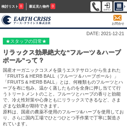
0
0
検討リスト
最近見た物件
お問合せ
DATE: 2021-12-21
★スタッフの日常★
リラックス効果絶大な“フルーツ＆ハーブ
ボール”って？
国産オーガニックコスメを扱うエステサロンから生まれた
「FRUITS & HERB BALL（フルーツ＆ハーブボール）」
「FRUITS & HERB BALL」とは、何種類ものフルーツとハ
ーブを布に包み、温かく蒸したものを全身に押し当てて行
うトリートメントのこと。フルーツとハーブの香りと効能
で、冷え性対策や心身ともにリラックスできるなど、さま
ざまな効果が期待できます。
原料は、国産の農薬不使用のフルーツ&ハーブを使用してお
り、さらに国内工場でひとつひとつ手作業で丁寧に製造さ
れています。