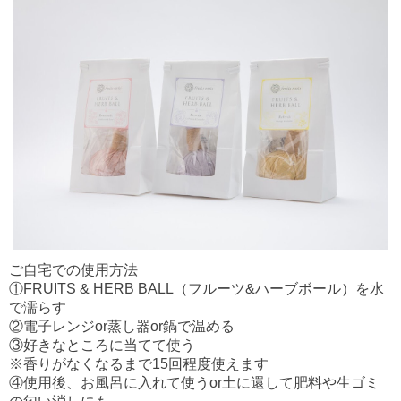
ご自宅での使用方法
①FRUITS & HERB BALL（フルーツ&ハーブボール）を水
で濡らす
②電子レンジor蒸し器or鍋で温める
③好きなところに当てて使う
※香りがなくなるまで15回程度使えます
④使用後、お風呂に入れて使うor土に還して肥料や生ゴミ