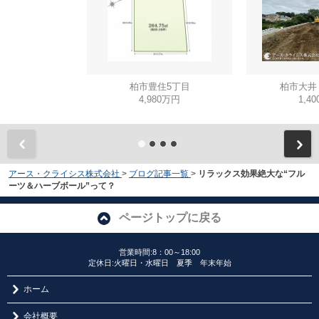
柏市豊住5丁目
柏市大井
4,980万円
1,4
アース・クライシス株式会社
>
ブログ記事一覧
>
リラックス効果絶大な“フル
ーツ＆ハーブボール”って？
ページトップに戻る
営業時間:8：00～18:00
定休日:火曜日・水曜日 夏季 年末年始
ホーム
会社概要