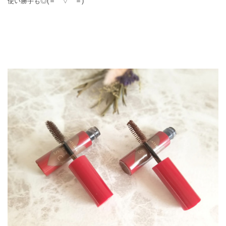
使い勝手も◎(＝⌒▽⌒＝)