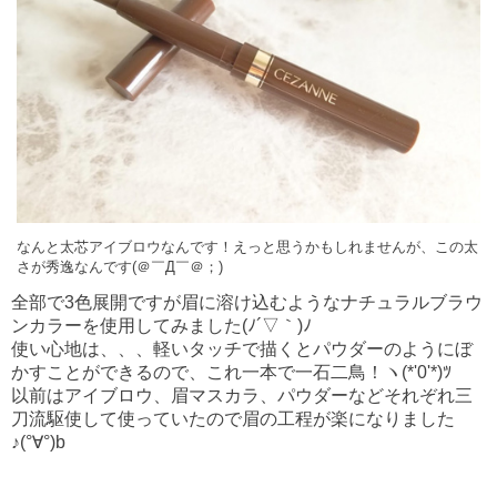
なんと太芯アイブロウなんです！えっと思うかもしれませんが、この太
さが秀逸なんです(＠￣Д￣＠；)
全部で3色展開ですが眉に溶け込むようなナチュラルブラウ
ンカラーを使用してみました(ﾉ´▽｀)ﾉ
使い心地は、、、軽いタッチで描くとパウダーのようにぼ
かすことができるので、これ一本で一石二鳥！ヽ(*'0'*)ﾂ
以前はアイブロウ、眉マスカラ、パウダーなどそれぞれ三
刀流駆使して使っていたので眉の工程が楽になりました
♪(°∀°)b