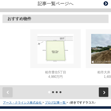
記事一覧ページへ
おすすめ物件
柏市豊住5丁目
柏市大井
4,980万円
1,4
アース・クライシス株式会社
>
ブログ記事一覧
>
♪好きですドラコス♪