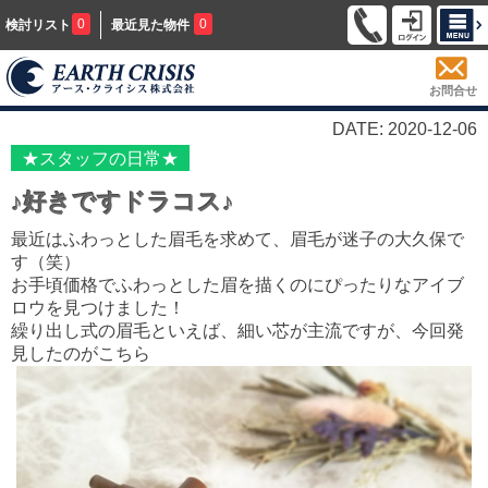
0
0
検討リスト
最近見た物件
お問合せ
DATE: 2020-12-06
★スタッフの日常★
♪好きですドラコス♪
最近はふわっとした眉毛を求めて、
眉毛が迷子の大久保で
す（笑）
お手頃価格でふわっとした眉を描くのにぴったりなアイブ
ロウを見つけました！
繰り出し式の眉毛といえば、細い芯が主流ですが、今回発
見したのがこちら