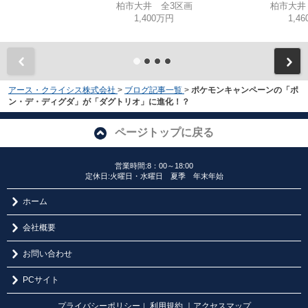
柏市大井 全3区画
柏市大井
1,400万円
1,4
アース・クライシス株式会社
>
ブログ記事一覧
>
ポケモンキャンペーンの「ポ
ン・デ・ディグダ」が「ダグトリオ」に進化！？
ページトップに戻る
営業時間:8：00～18:00
定休日:火曜日・水曜日 夏季 年末年始
ホーム
会社概要
お問い合わせ
PCサイト
プライバシーポリシー
利用規約
｜アクセスマップ
｜