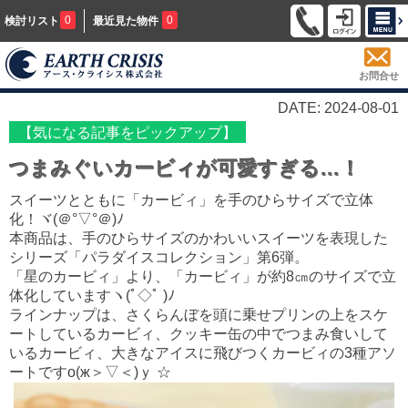
0
0
検討リスト
最近見た物件
お問合せ
DATE: 2024-08-01
【気になる記事をピックアップ】
つまみぐいカービィが可愛すぎる…！
スイーツとともに「カービィ」を手のひらサイズで立体
化！ヾ(＠°▽°＠)ﾉ
本商品は、手のひらサイズのかわいいスイーツを表現した
シリーズ「パラダイスコレクション」第6弾。
「星のカービィ」より、「カービィ」が約8㎝のサイズで立
体化していますヽ(ﾟ◇ﾟ )ﾉ
ラインナップは、さくらんぼを頭に乗せプリンの上をスケ
ートしているカービィ、クッキー缶の中でつまみ食いして
いるカービィ、大きなアイスに飛びつくカービィの3種アソ
ートですо(ж＞▽＜)ｙ ☆