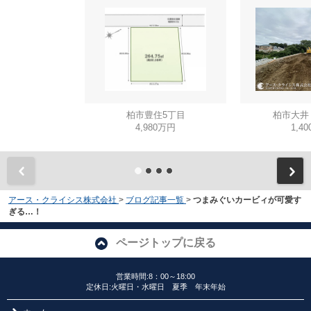
柏市豊住5丁目
柏市大井
4,980万円
1,4
アース・クライシス株式会社
>
ブログ記事一覧
>
つまみぐいカービィが可愛す
ぎる…！
ページトップに戻る
営業時間:8：00～18:00
定休日:火曜日・水曜日 夏季 年末年始