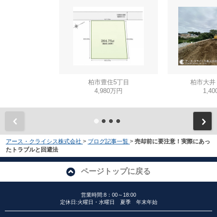
柏市豊住5丁目
柏市大井
4,980万円
1,4
アース・クライシス株式会社
>
ブログ記事一覧
>
売却前に要注意！実際にあっ
たトラブルと回避法
ページトップに戻る
営業時間:8：00～18:00
定休日:火曜日・水曜日 夏季 年末年始