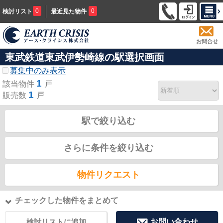
0
0
検討リスト
最近見た物件
お問合せ
東武鉄道東武伊勢崎線の駅選択画面
募集中のみ表示
1
該当物件
戸
1
販売数
戸
駅で絞り込む
さらに条件を絞り込む
物件リクエスト
チェックした物件をまとめて
検討リストに追加
お問い合わせ