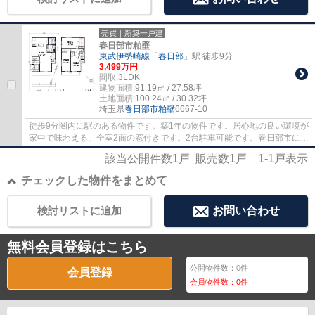
売買｜新築一戸建
春日部市粕壁
東武伊勢崎線
「
春日部
」駅 徒歩9分
3,499万円
間取:
3LDK
建物面積:
91.19㎡ / 27.58坪
土地面積:
100.24㎡ / 30.32坪
埼玉県
春日部市
粕壁
6667-10
徒歩9分圏内に駅のある物件です。築1年の物件です。居心地の良い環境が
家中で味わえる、全室2面の窓付きです。2台駐車可能です。春日部市にあ
る東武伊勢崎線春日部付近の一戸建て探し...
該当公開件数
1
戸 販売数
1
戸
1-1
戸表示
チェックした物件をまとめて
検討リストに追加
お問い合わせ
無料会員登録はこちら
公開物件数：
0
件
会員登録
会員物件数：
0
件