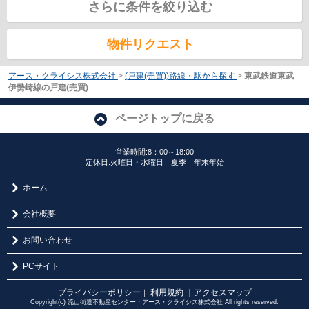
さらに条件を絞り込む
物件リクエスト
アース・クライシス株式会社
>
(戸建(売買))路線・駅から探す
>
東武鉄道東武
伊勢崎線の戸建(売買)
ページトップに戻る
営業時間:8：00～18:00
定休日:火曜日・水曜日 夏季 年末年始
ホーム
会社概要
お問い合わせ
PCサイト
プライバシーポリシー
利用規約
｜アクセスマップ
｜
Copyright(c) 流山街道不動産センター・アース・クライシス株式会社 All rights reserved.