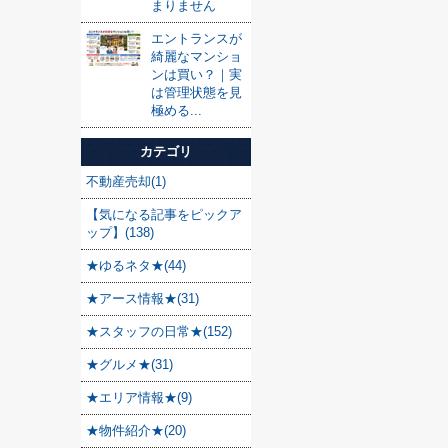
まりません
エントランスが
綺麗なマンショ
ンは買い？｜実
は管理状態を見
極める...
カテゴリ
不動産売却(1)
【気になる記事をピックア
ップ】(138)
★ゆるネタ★(44)
★アース情報★(31)
★スタッフの日常★(152)
★グルメ★(31)
★エリア情報★(9)
★物件紹介★(20)