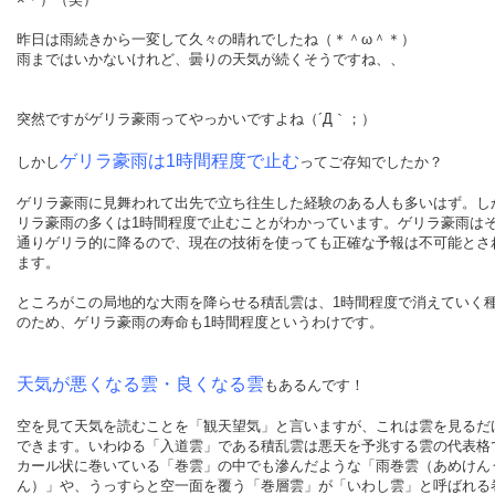
昨日は雨続きから一変して久々の晴れでしたね（＊＾ω＾＊）
雨まではいかないけれど、曇りの天気が続くそうですね、、
突然ですがゲリラ豪雨ってやっかいですよね（´Д｀；）
ゲリラ豪雨は1時間程度で止む
しかし
ってご存知でしたか？
ゲリラ豪雨に見舞われて出先で立ち往生した経験のある人も多いはず。し
リラ豪雨の多くは1時間程度で止むことがわかっています。ゲリラ豪雨は
通りゲリラ的に降るので、現在の技術を使っても正確な予報は不可能とさ
ます。
ところがこの局地的な大雨を降らせる積乱雲は、1時間程度で消えていく
のため、ゲリラ豪雨の寿命も1時間程度というわけです。
天気が悪くなる雲・良くなる雲
もあるんです！
空を見て天気を読むことを「観天望気」と言いますが、これは雲を見るだ
できます。いわゆる「入道雲」である積乱雲は悪天を予兆する雲の代表格
カール状に巻いている「巻雲」の中でも滲んだような「雨巻雲（あめけん
ん）」や、うっすらと空一面を覆う「巻層雲」が「いわし雲」と呼ばれる