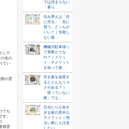
では決まらない
「暮ら...
住み替えは「先
に売る」「先に
買う」どっちが
いい？｜失敗し
ない進...
機械式駐車場っ
て実際どうな
かしゲ
の？｜メリッ
その名の
ト・デメリット
れてい
を知って後...
空き家を放置す
種類の雲
るとどんなリス
クがある？｜
「使っていない
家」でも...
日当たりが良す
けでも
ぎる家の意外な
です。
デメリット｜明
う
るい家にも注意
巻積雲
したい...