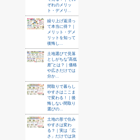
ぞれのメリッ
ト・デメリ...
繰り上げ返済っ
て本当に得？｜
メリット・デメ
リットを知って
後悔し...
土地選びで見落
としがちな”高低
差”とは？｜価格
や広さだけでは
分か...
間取りで暮らし
やすさはここま
で変わる！｜後
悔しない間取り
選びの...
土地の形で住み
やすさは変わ
る？｜実は「広
さ」だけでは決