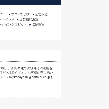
ニー
プロパンガス
公営水道
・トイレ別
追焚機能浴室
ークインクロゼット
収納豊富
3棟」。新築戸建ての物件は清潔感も
面積がある物件です。お客様の夢に描い
bayashi@earth-cr.co.jpま