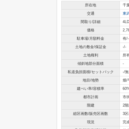
所在地
千
交通
東
間取り/詳細
4LD
価格
2,
駐車場/月額料金
有/-
土地の敷金/保証金
-/-
土地権利
所
傾斜地部分面積
-
私道負担面積/セットバック
-/無
地目/地勢
畑/
建ぺい率/容積率
60
都市計画
市
階建
2階
総区画数/販売区画数
3区
現況
完