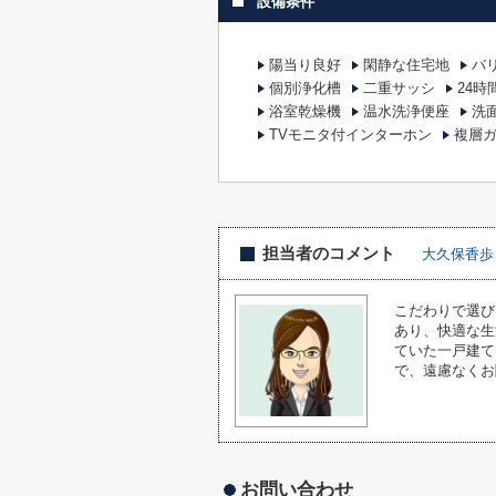
設備条件
陽当り良好
閑静な住宅地
バ
個別浄化槽
二重サッシ
24
浴室乾燥機
温水洗浄便座
洗
TVモニタ付インターホン
複層
担当者のコメント
大久保香歩
こだわりで選び
あり、快適な生
ていた一戸建てを、
で、遠慮なくお
お問い合わせ