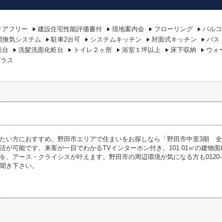
リアフリー
建設住宅性能評価書付
現地案内会
フローリング
バルコ
時間換気システム
駐車2台可
システムキッチン
対面式キッチン
バス
面台
洗髪洗面化粧台
トイレ２ヶ所
浴室１坪以上
床下収納
ウォ
ガラス
たい方におすすめ。野田市エリアで住まいをお探しなら「野田市中里3期 全
活が可能です。来客が一目でわかるTVインターホン付き。101.01㎡の建物
アース・クライシスが叶えます。野田市の周辺環境が気になる方も0120-887-550かko
聞き下さい。