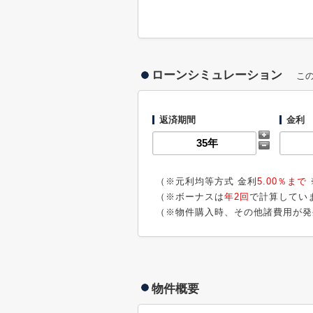
ローンシミュレーション
こ
返済期間
金利
（※元利均等方式 金利
5.00％まで
（※ボーナスは
年2回
で計算してい
（※物件購入時、その他諸費用が発
物件概要