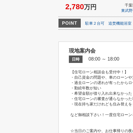
2,780
千葉
万円
東武野
POINT
駐車２台可
追焚機能浴室
現地案内会
08:00 ～ 18:00
日時
【住宅ローン相談会も受付中！】
・自己資金の問題や、車のローンや
・過去ローンの遅れが有ったからロ
・勤続年数が短い
・希望金額が借り入れ出来なかった
・住宅ローンの審査が通らなかった
・現在持ち家だけれども住み替えを
など御相談下さい！一度住宅ローン
☆当日のご案内や、お仕事帰りの夜