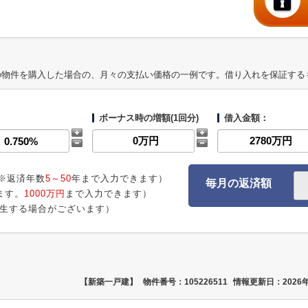
の物件を購入した場合の、月々の支払い価格の一例です。借り入れを保証する
ボーナス時の増額(1回分)
借入金額：
※返済年数
5～50
年まで入力できます）
毎月の返済額
ます。
1000万円
まで入力できます）
生する場合がございます）
【新築一戸建】
物件番号：105226511
情報更新日：2026年