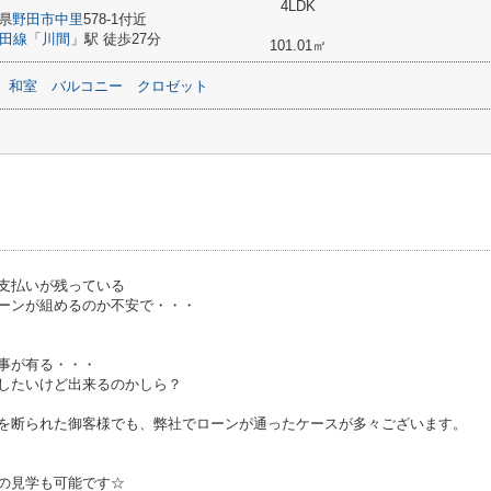
4LDK
県
野田市
中里
578-1付近
田線
「
川間
」駅 徒歩27分
101.01㎡
和室
バルコニー
クロゼット
支払いが残っている
ーンが組めるのか不安で・・・
事が有る・・・
したいけど出来るのかしら？
を断られた御客様でも、弊社でローンが通ったケースが多々ございます。
の見学も可能です☆