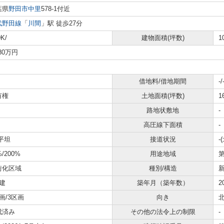
葉県
野田市
中里
578-1付近
武野田線
「
川間
」駅 徒歩27分
K/
建物面積(坪数)
1
780万円
借地料/借地期間
-/
有権
土地面積(坪数)
1
路地状敷地
-
高圧線下面積
-
平坦
接道状況
-
%/200%
用途地域
街化区域
種別/構造
建
築年月（築年数）
2
画/3区画
向き
成済み
その他の法令上の制限
-