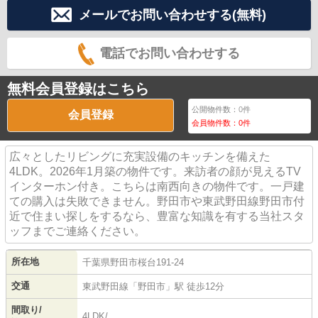
メールでお問い合わせする(無料)
電話でお問い合わせする
無料会員登録はこちら
公開物件数：
0
件
会員登録
会員物件数：
0
件
広々としたリビングに充実設備のキッチンを備えた
4LDK。2026年1月築の物件です。来訪者の顔が見えるTV
インターホン付き。こちらは南西向きの物件です。一戸建
ての購入は失敗できません。野田市や東武野田線野田市付
近で住まい探しをするなら、豊富な知識を有する当社スタ
ッフまでご連絡ください。
所在地
千葉県
野田市
桜台
191-24
交通
東武野田線
「
野田市
」駅 徒歩12分
間取り/
4LDK/