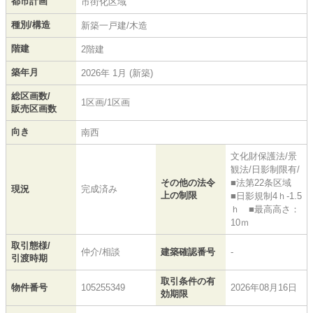
都市計画
市街化区域
種別/構造
新築一戸建/木造
階建
2階建
築年月
2026年 1月 (新築)
総区画数/
1区画/1区画
販売区画数
向き
南西
文化財保護法/景
観法/日影制限有/
その他の法令
■法第22条区域
現況
完成済み
上の制限
■日影規制4ｈ-1.5
ｈ ■最高高さ：
10ｍ
取引態様/
仲介/相談
建築確認番号
-
引渡時期
取引条件の有
物件番号
105255349
2026年08月16日
効期限