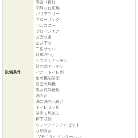
陽当り良好
閑静な住宅地
バリアフリー
フローリング
バルコニー
プロパンガス
公営水道
公共下水
二重サッシ
駐車2台可
システムキッチン
対面式キッチン
設備条件
バス・トイレ別
追焚機能浴室
浴室乾燥機
温水洗浄便座
洗面台
洗髪洗面化粧台
トイレ２ヶ所
浴室１坪以上
床下収納
ウォークインクロゼット
収納豊富
TVモニタ付インターホン