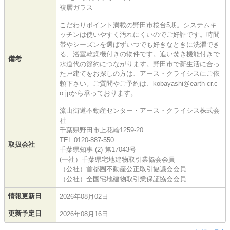
複層ガラス
こだわりポイント満載の野田市桜台5期。システムキ
ッチンは使いやすく汚れにくいのでご好評です。時間
帯やシーズンを選ばずいつでも好きなときに洗濯でき
る、浴室乾燥機付きの物件です。追い焚き機能付きで
備考
水道代の節約につながります。野田市で新生活に合っ
た戸建てをお探しの方は、アース・クライシスにご依
頼下さい。ご質問やご予約は、kobayashi@earth-cr.c
o.jpから承っております。
流山街道不動産センター・アース・クライシス株式会
社
千葉県野田市上花輪1259-20
TEL:0120-887-550
取扱会社
千葉県知事 (2) 第17043号
(一社）千葉県宅地建物取引業協会会員
（公社）首都圏不動産公正取引協議会会員
（公社）全国宅地建物取引業保証協会会員
情報更新日
2026年08月02日
更新予定日
2026年08月16日