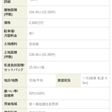
詳細
建物面積
104.45㎡(31.59坪)
(坪数)
価格
2,899万円
駐車場/
有/-
月額料金
土地権利
所有権
土地面積
138.46㎡(41.88坪)
(坪数)
私道負担面積/
25.00㎡/無
セットバック
一方(南東 私道 4.
地目/地勢
宅地/平坦
接道状況
0m)
建ぺい率/
50%/100%
容積率
用途地域
第一種低層住居専用