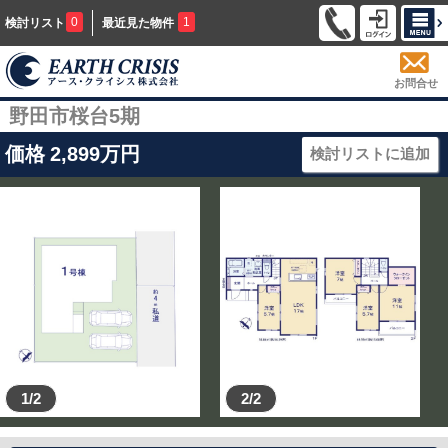
0
1
検討リスト
最近見た物件
お問合せ
野田市桜台5期
価格
2,899
万円
検討リストに追加
1/2
2/2