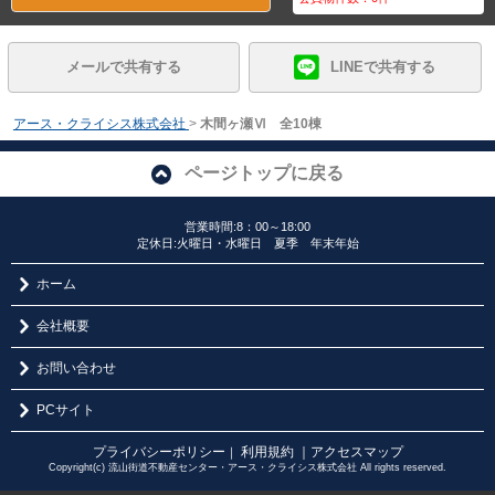
メールで共有する
LINEで共有する
アース・クライシス株式会社
>
木間ヶ瀬Ⅵ 全10棟
ページトップに戻る
営業時間:8：00～18:00
定休日:火曜日・水曜日 夏季 年末年始
ホーム
会社概要
お問い合わせ
PCサイト
プライバシーポリシー
利用規約
｜アクセスマップ
｜
Copyright(c) 流山街道不動産センター・アース・クライシス株式会社 All rights reserved.