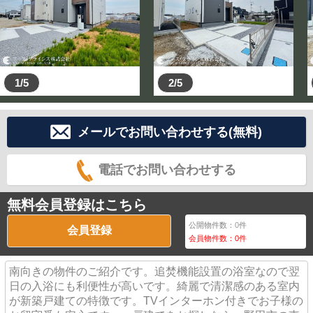
など御相談下さい！一度住宅ローンを断られた御客様で
も、弊社でローンが通ったケースが多々ございます。
☆当日のご案内や、お仕事帰りの夜の見学も可能です☆
☆他の不動産屋さんののぼりが立っていてもご案内でき
1/5
2/5
ます☆
☆長い事物件を探しているけど中々良い物件に巡り合え
ない☆なんてご相談もお任せ下さい。
メールでお問い合わせする(無料)
◆お子様がいても安心です！！
電話でお問い合わせする
落ち着いてお話して頂けるようにキッズスペースをご用
意しておりますので、ご相談中は女性スタッフと一緒に
遊ばせて頂きますので、小さなお子様連れの方も気兼ね
無料会員登録はこちら
なくご来店ください♪
公開物件数：
0
件
会員登録
会員物件数：
0
件
◆お家の売却相談も承っております！！
お気軽にご連絡ください！！
南向きの物件のご紹介です。追焚機能設置の浴室なので翌
日の入浴にも利便性が高いです。綺麗で清潔感のある室内
が新築戸建ての特徴です。TVインターホン付きでお子様の