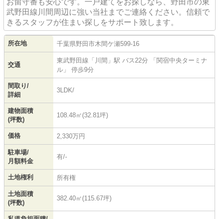
お留守番も安心です。一戸建てをお探しなら、野田市の東
武野田線川間周辺に強い当社までご連絡ください。信頼で
きるスタッフが住まい探しをサポート致します。
所在地
千葉県
野田市
木間ケ瀬
599-16
東武野田線
「
川間
」駅 バス22分 「関宿中央ターミナ
交通
ル」 停歩9分
間取り/
3LDK/
詳細
建物面積
108.48㎡(32.81坪)
(坪数)
価格
2,330万円
駐車場/
有/-
月額料金
土地権利
所有権
土地面積
382.40㎡(115.67坪)
(坪数)
私道負担面積/