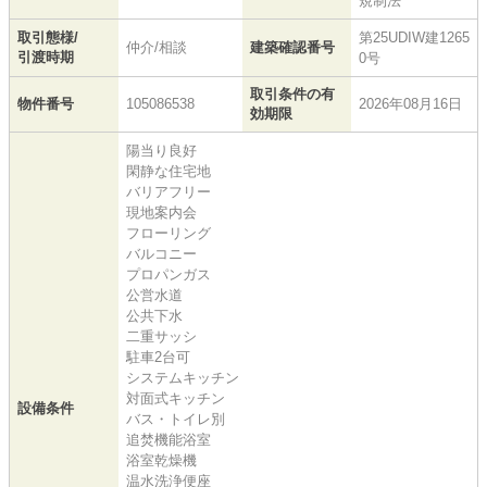
規制法
取引態様/
第25UDIW建1265
仲介/相談
建築確認番号
引渡時期
0号
取引条件の有
物件番号
105086538
2026年08月16日
効期限
陽当り良好
閑静な住宅地
バリアフリー
現地案内会
フローリング
バルコニー
プロパンガス
公営水道
公共下水
二重サッシ
駐車2台可
システムキッチン
対面式キッチン
設備条件
バス・トイレ別
追焚機能浴室
浴室乾燥機
温水洗浄便座