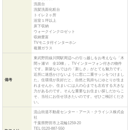
洗面台
洗髪洗面化粧台
トイレ２ヶ所
浴室１坪以上
床下収納
ウォークインクロゼット
収納豊富
TVモニタ付インターホン
複層ガラス
東武野田線川間駅周辺への引っ越しをお考えなら「木
間ヶ瀬Ⅵ 全10棟」。TVインターフォン付きの物件
です。新築ならではの「新しさ」がとても魅力です。
近所に迷惑かけないように窓に二重サッシをつけまし
備考
た。住環境が良好だと、自然と気持ちにゆとりが生ま
れませんか。住まいには人の心までも左右する大きな
力があるのです。そんな重要なお住まい探しだからこ
そ、当社にお任せ頂きたいのです。ぜひご検討くださ
い。
流山街道不動産センター・アース・クライシス株式会
社
千葉県野田市上花輪1259-20
TEL:0120-887-550