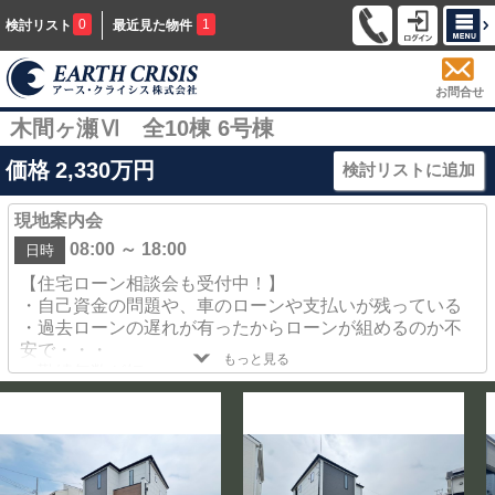
0
1
検討リスト
最近見た物件
お問合せ
木間ヶ瀬Ⅵ 全10棟 6号棟
価格
2,330
万円
検討リストに追加
現地案内会
08:00 ～ 18:00
日時
【住宅ローン相談会も受付中！】
・自己資金の問題や、車のローンや支払いが残っている
・過去ローンの遅れが有ったからローンが組めるのか不
安で・・・
もっと見る
・勤続年数が短い
・希望金額が借り入れ出来なかった
・住宅ローンの審査が通らなかった事が有る・・・
・現在持ち家だけれども住み替えをしたいけど出来るの
かしら？