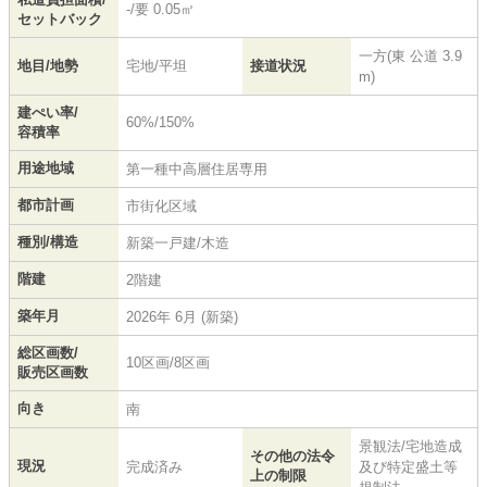
-/要 0.05㎡
セットバック
一方(東 公道 3.9
地目/地勢
宅地/平坦
接道状況
m)
建ぺい率/
60%/150%
容積率
用途地域
第一種中高層住居専用
都市計画
市街化区域
種別/構造
新築一戸建/木造
階建
2階建
築年月
2026年 6月 (新築)
総区画数/
10区画/8区画
販売区画数
向き
南
景観法/宅地造成
その他の法令
現況
完成済み
及び特定盛土等
上の制限