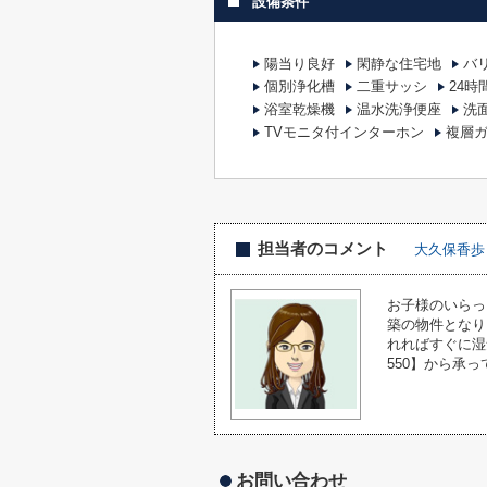
設備条件
陽当り良好
閑静な住宅地
バ
個別浄化槽
二重サッシ
24
浴室乾燥機
温水洗浄便座
洗
TVモニタ付インターホン
複層
担当者のコメント
大久保香歩
お子様のいらっ
築の物件となり
れればすぐに湿
550】から承
お問い合わせ