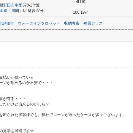
4LDK
県
野田市
中里
578-1付近
田線
「
川間
」駅 徒歩27分
100.19㎡
能評価付
ウォークインクロゼット
収納豊富
複層ガラス
支払いが残っている
ーンが組めるのか不安で・・・
事が有る・・・
したいけど出来るのかしら？
を断られた御客様でも、弊社でローンが通ったケースが多々ございます。
の見学も可能です☆