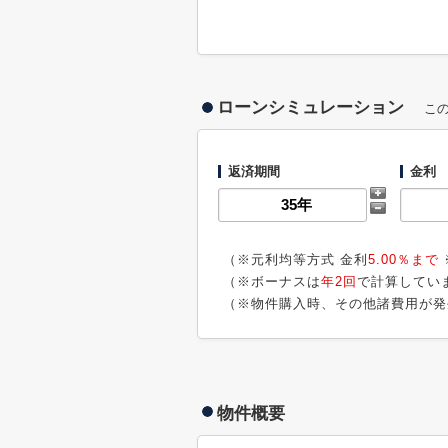
ローンシミュレーション
こ
返済期間
金利
（※元利均等方式 金利
5.00％まで
（※ボーナスは
年2回
で計算してい
（※物件購入時、その他諸費用が発
物件概要