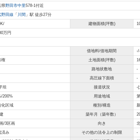
葉県
野田市
中里
578-1付近
武野田線
「
川間
」駅 徒歩27分
K/
建物面積(坪数)
1
680万円
借地料/借地期間
-/
有権
土地面積(坪数)
1
路地状敷地
-
高圧線下面積
-
平坦
接道状況
-
%/200%
用途地域
街化区域
種別/構造
建
築年月（築年数）
2
画/3区画
向き
成済み
その他の法令上の制限
-