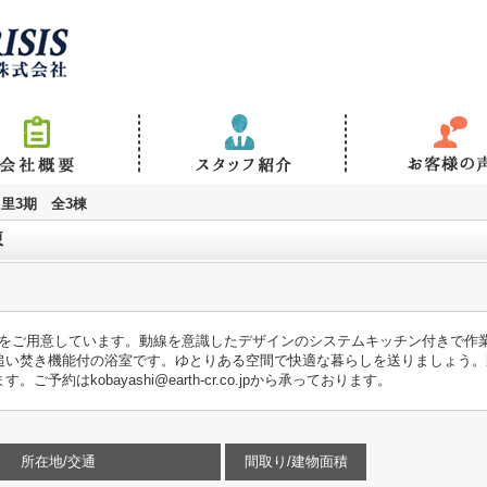
里3期 全3棟
棟
情報をご用意しています。動線を意識したデザインのシステムキッチン付きで作
追い焚き機能付の浴室です。ゆとりある空間で快適な暮らしを送りましょう。
約はkobayashi@earth-cr.co.jpから承っております。
所在地/交通
間取り/建物面積