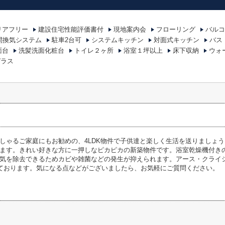
リアフリー
建設住宅性能評価書付
現地案内会
フローリング
バルコ
時間換気システム
駐車2台可
システムキッチン
対面式キッチン
バス
面台
洗髪洗面化粧台
トイレ２ヶ所
浴室１坪以上
床下収納
ウォ
ガラス
しゃるご家庭にもお勧めの、4LDK物件で子供達と楽しく生活を送りましょう。
ます。きれい好きな方に一押しなピカピカの新築物件です。浴室乾燥機付き
気を除去できるためカビや雑菌などの発生が抑えられます。アース・クライシスへの
っております。気になる点などがございましたら、お気軽にご質問ください。