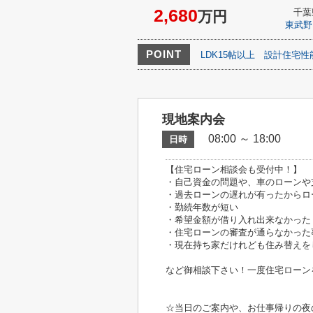
2,680
千葉
万円
東武野
POINT
LDK15帖以上
設計住宅性
現地案内会
08:00 ～ 18:00
日時
【住宅ローン相談会も受付中！】
・自己資金の問題や、車のローンや
・過去ローンの遅れが有ったからロ
・勤続年数が短い
・希望金額が借り入れ出来なかった
・住宅ローンの審査が通らなかった
・現在持ち家だけれども住み替えを
など御相談下さい！一度住宅ローン
☆当日のご案内や、お仕事帰りの夜