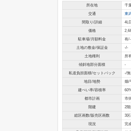
所在地
千
交通
東
間取り/詳細
4LD
価格
2,
駐車場/月額料金
有/-
土地の敷金/保証金
-/-
土地権利
所
傾斜地部分面積
-
私道負担面積/セットバック
-/無
地目/地勢
畑/
建ぺい率/容積率
60
都市計画
市
階建
2階
総区画数/販売区画数
3区
現況
完