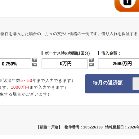
の物件を購入した場合の、月々の支払い価格の一例です。借り入れを保証する
ボーナス時の増額(1回分)
借入金額：
※返済年数
5～50
年まで入力できます）
毎月の返済額
ます。
1000万円
まで入力できます）
生する場合がございます）
【新築一戸建】
物件番号：105226338
情報更新日：2026年