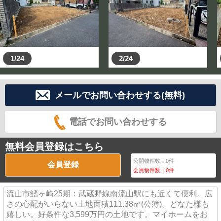
など御相談下さい！一度住宅ローンを断られた御客様で
も、弊社でローンが通ったケースが多々ございます。
☆当日のご案内や、お仕事帰りの夜の見学も可能です☆
☆他の不動産屋さんののぼりが立っていてもご案内でき
1/24
2/24
ます☆
☆長い事物件を探しているけど中々良い物件に巡り合え
ない☆なんてご相談もお任せ下さい。
メールでお問い合わせする(無料)
◆お子様がいても安心です！！
電話でお問い合わせする
落ち着いてお話して頂けるようにキッズスペースをご用
意しておりますので、ご相談中は女性スタッフと一緒に
遊ばせて頂きますので、小さなお子様連れの方も気兼ね
無料会員登録はこちら
なくご来店ください♪
公開物件数：
0
件
会員登録
会員物件数：
0
件
◆お家の売却相談も承っております！！
お気軽にご連絡ください！！
流山市鰭ヶ崎25期：武蔵野線南流山駅にも近くて便利。広
さの心配がいらない土地面積111.38㎡(公簿)。どなた様も
嬉しい。好条件な3,599万円の土地です。マイホームをお