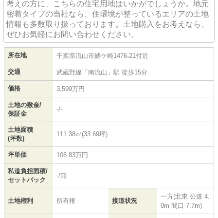
考えの方に、こちらの住宅用地はいかがでしょうか。地元
密着タイプの当社なら、住環境が整っているエリアの土地
情報も多数取り扱っております。土地購入をお考えなら、
ぜひお気軽にお問い合わせください。
所在地
千葉県
流山市
鰭ケ崎
1476-21付近
交通
武蔵野線
「
南流山
」駅 徒歩15分
価格
3,599万円
土地の敷金/
-/-
保証金
土地面積
111.38㎡(33.69坪)
(坪数)
坪単価
106.83万円
私道負担面積/
-/無
セットバック
一方(北東 公道 4.
土地権利
所有権
接道状況
0m 間口 7.7m)