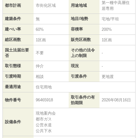
第一種中高層住
都市計画
市街化区域
用途地域
居専用
建築条件
地目/地勢
無
宅地/平坦
建ぺい率
容積率
60%
200%
総区画数
販売区画数
1区画
1区画
国土法届出要
その他の法令
不要
-
否
上の制限
取引態様
現況
仲介
-
引渡時期
引渡条件
相談
更地渡
最適用途
住宅用地
取引条件の有
物件番号
96465918
2026年08月16日
効期限
現地案内会
都市ガス
設備条件
公営水道
公共下水