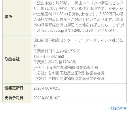
「流山市鰭ヶ崎25期」：流山市エリアの新居にピッタ
リ。周辺環境が充実している住宅用地です。イチオシ
の土地面積111.38㎡(公簿)の土地です。3,599万円の購
備考
入価格で幅広い方からご好評も頂いております。流山
市の武蔵野線南流山周辺で土地をお探しなら、まずはi
nfo@earth-cr.co.jpまでお問い合わせくださいませ。
流山街道不動産センター・アース・クライシス株式会
社
千葉県野田市上花輪1259-20
TEL:0120-887-550
取扱会社
千葉県知事 (2) 第17043号
(一社）千葉県宅地建物取引業協会会員
（公社）首都圏不動産公正取引協議会会員
（公社）全国宅地建物取引業保証協会会員
情報更新日
2026年08月02日
更新予定日
2026年08月16日
情報の見方