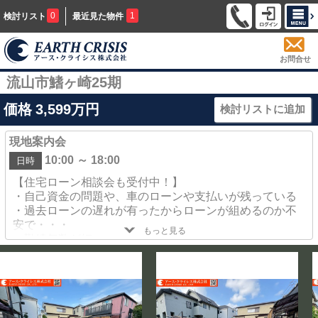
0
1
検討リスト
最近見た物件
お問合せ
流山市鰭ヶ崎25期
価格
3,599
万円
検討リストに追加
現地案内会
10:00 ～ 18:00
日時
【住宅ローン相談会も受付中！】
・自己資金の問題や、車のローンや支払いが残っている
・過去ローンの遅れが有ったからローンが組めるのか不
安で・・・
もっと見る
・勤続年数が短い
・希望金額が借り入れ出来なかった
・住宅ローンの審査が通らなかった事が有る・・・
・現在持ち家だけれども住み替えをしたいけど出来るの
かしら？