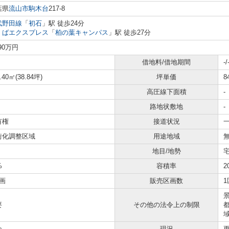
葉県
流山市
駒木台
217-8
武野田線
「
初石
」駅 徒歩24分
くばエクスプレス
「
柏の葉キャンパス
」駅 徒歩27分
290万円
借地料/借地期間
-/
.40㎡(38.84坪)
坪単価
8
高圧線下面積
-
路地状敷地
-
有権
接道状況
一
街化調整区域
用途地域
地目/地勢
%
容積率
2
画
販売区画数
1
要
その他の法令上の制限
介
現況