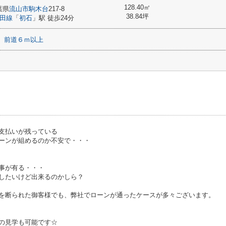
128.40㎡
葉県
流山市
駒木台
217-8
38.84坪
田線
「
初石
」駅 徒歩24分
前道６ｍ以上
支払いが残っている
ーンが組めるのか不安で・・・
事が有る・・・
したいけど出来るのかしら？
を断られた御客様でも、弊社でローンが通ったケースが多々ございます。
の見学も可能です☆