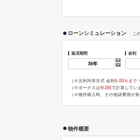
ローンシミュレーション
こ
返済期間
金利
（※元利均等方式 金利
5.00％まで
（※ボーナスは
年2回
で計算してい
（※物件購入時、その他諸費用が発
物件概要