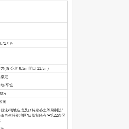
-
4.71万円
方(西 公道 8.3m 間口 11.3m)
無指定
宅地/平坦
00%
区画
景観法/宅地造成及び特定盛土等規制法/
都市再生特別地区/日影制限有/■第22条区
域
更地