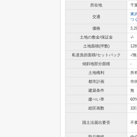
所在地
千
東
交通
つ
価格
3,
土地の敷金/保証金
-/-
土地面積(坪数)
128
私道負担面積/セットバック
-/無
傾斜地部分面積
-
土地権利
所
都市計画
市
建築条件
無
建ぺい率
60
総区画数
1区
国土法届出要否
不
取引態様
仲