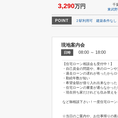
3,290
千
万円
東武野
POINT
２駅利用可
建築条件なし
現地案内会
08:00 ～ 18:00
日時
【住宅ローン相談会も受付中！】
・自己資金の問題や、車のローンや
・過去ローンの遅れが有ったからロ
・勤続年数が短い
・希望金額が借り入れ出来なかった
・住宅ローンの審査が通らなかった
・現在持ち家だけれども住み替えを
など御相談下さい！一度住宅ローン
☆当日のご案内や、お仕事帰りの夜