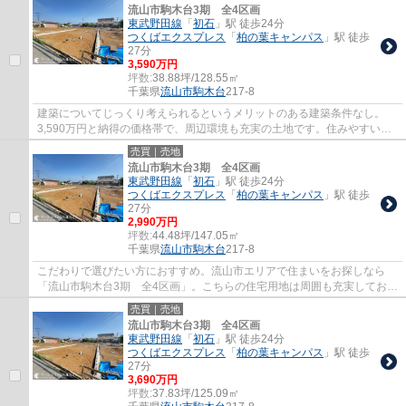
流山市駒木台3期 全4区画
東武野田線
「
初石
」駅 徒歩24分
つくばエクスプレス
「
柏の葉キャンパス
」駅 徒歩
27分
3,590万円
坪数:
38.88坪/128.55㎡
千葉県
流山市
駒木台
217-8
建築についてじっくり考えられるというメリットのある建築条件なし。
3,590万円と納得の価格帯で、周辺環境も充実の土地です。住みやすい環
境の整った住宅用地なのでおすすめです。周辺...
売買｜売地
流山市駒木台3期 全4区画
東武野田線
「
初石
」駅 徒歩24分
つくばエクスプレス
「
柏の葉キャンパス
」駅 徒歩
27分
2,990万円
坪数:
44.48坪/147.05㎡
千葉県
流山市
駒木台
217-8
こだわりで選びたい方におすすめ。流山市エリアで住まいをお探しなら
「流山市駒木台3期 全4区画」。こちらの住宅用地は周囲も充実してお
り、これから新しい住まいをお考えの方はいか...
売買｜売地
流山市駒木台3期 全4区画
東武野田線
「
初石
」駅 徒歩24分
つくばエクスプレス
「
柏の葉キャンパス
」駅 徒歩
27分
3,690万円
坪数:
37.83坪/125.09㎡