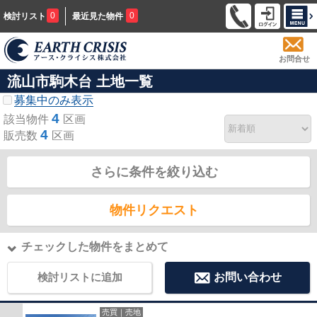
0
0
検討リスト
最近見た物件
お問合せ
流山市駒木台 土地一覧
募集中のみ表示
4
該当物件
区画
4
販売数
区画
さらに条件を絞り込む
物件リクエスト
チェックした物件をまとめて
検討リストに追加
お問い合わせ
売買｜売地