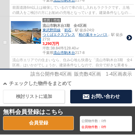
千葉県
流山市
駒木台
217-8
前面道路6m以上は確保しているので車の出し入れもラクラクです。土地
の購入をご検討の方にお勧めの売地となっています。建築条件なしなの
で、好きな業者や間取りを自分で選ぶことがで...
売買｜売地
流山市駒木台3期 全4区画
東武野田線
「
初石
」駅 徒歩24分
つくばエクスプレス
「
柏の葉キャンパス
」駅 徒歩
27分
3,290万円
坪数:
38.84坪/128.40㎡
千葉県
流山市
駒木台
217-8
流山市エリアでの住まいなら、住み心地も快適な「流山市駒木台3期 全4
区画」はいかがでしょうか。建築条件なしなので、自分で好きな業者を選
ぶことができます。イチオシの土地面積128...
該当公開件数
4
区画 販売数
4
区画
1-4
区画表示
チェックした物件をまとめて
検討リストに追加
お問い合わせ
無料会員登録はこちら
公開物件数：
0
件
会員登録
会員物件数：
0
件