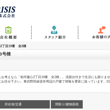
2丁目19番 全2棟
B号棟
お考えなら「柏市藤心2丁目19番 全2棟」。洗面台付きで生活にも困りませ
下さい。東武野田線逆井周辺の戸建て情報を豊富に扱っています。0120-887-55
所在地/交通
間取り/建物面積