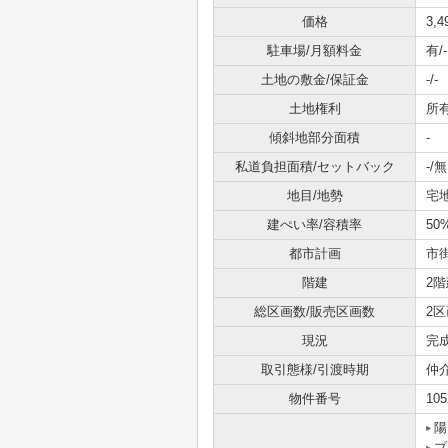
価格
3,
駐車場/月額料金
有/-
土地の敷金/保証金
-/-
土地権利
所
傾斜地部分面積
-
私道負担面積/セットバック
-/無
地目/地勢
宅
建ぺい率/容積率
50
都市計画
市
階建
2階
総区画数/販売区画数
2区
現況
完
取引態様/引渡時期
仲
物件番号
105
陽
プ