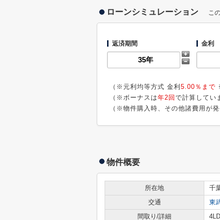
ローンシミュレーション
こ
返済期間
金利
（※元利均等方式 金利
5.00％まで
（※ボーナスは
年2回
で計算してい
（※物件購入時、その他諸費用が発
物件概要
所在地
千
交通
東
間取り/詳細
4LD