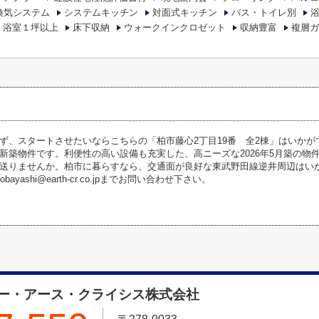
換気システム
システムキッチン
対面式キッチン
バス・トイレ別
浴室１坪以上
床下収納
ウォークインクロゼット
収納豊富
複層ガ
ず、スタートさせたいならこちらの「柏市藤心2丁目19番 全2棟」はいか
新築物件です。利便性の高い設備も充実した、高ニーズな2026年5月築の物
送りませんか。柏市に暮らすなら、交通面が良好な東武野田線逆井周辺はいかが
kobayashi@earth-cr.co.jpまでお問い合わせ下さい。
ー・アース・クライシス株式会社