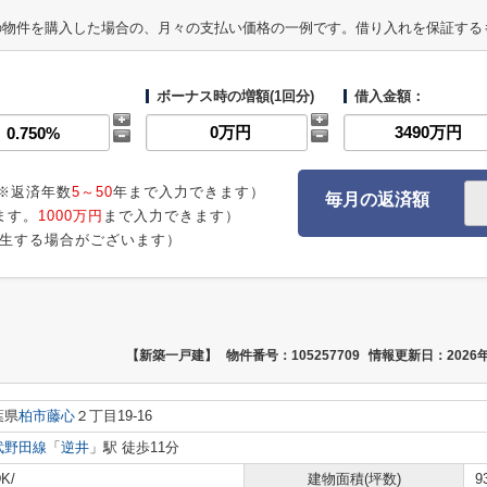
の物件を購入した場合の、月々の支払い価格の一例です。借り入れを保証する
ボーナス時の増額(1回分)
借入金額：
※返済年数
5～50
年まで入力できます）
毎月の返済額
ます。
1000万円
まで入力できます）
生する場合がございます）
【新築一戸建】
物件番号：105257709
情報更新日：2026年
葉県
柏市
藤心
２丁目19-16
武野田線
「
逆井
」駅 徒歩11分
K/
建物面積(坪数)
9