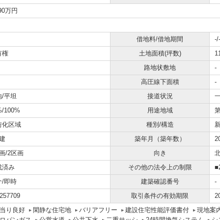
490万円
借地料/借地期間
-/
有権
土地面積(坪数)
1
路地状敷地
-
高圧線下面積
-
地/平坦
接道状況
一
%/100%
用途地域
街化区域
種別/構造
建
築年月（築年数）
2
画/2区画
向き
成済み
その他の法令上の制限
■
介/即時
建築確認番号
-
257709
取引条件の有効期限
2
当り良好
閑静な住宅地
バリアフリー
建設住宅性能評価書付
現地案
ロパンガス
公営水道
公共下水
二重サッシ
24時間換気システム
シ