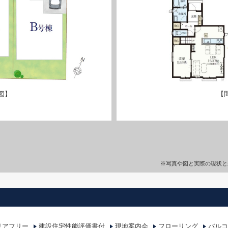
図】
【
※写真や図と実際の現状と
リアフリー
建設住宅性能評価書付
現地案内会
フローリング
バルコ