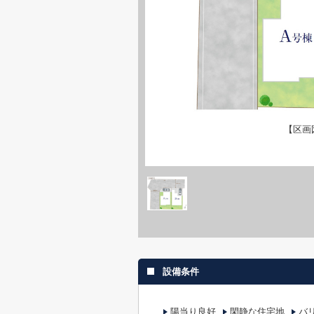
【区画
設備条件
陽当り良好
閑静な住宅地
バ