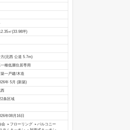
-
12.35㎡(33.98坪)
方(北西 公道 5.7m)
第一種低層住居専用
新築一戸建/木造
026年 5月 (新築)
北西
22条区域
026年08月16日
内会
フローリング
バルコニー
ステムキッチン
対面式キッチン