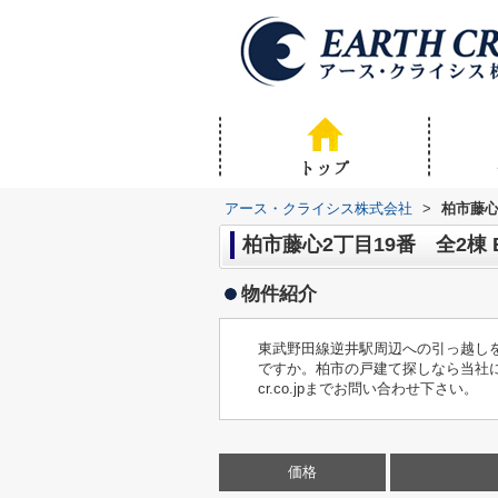
アース・クライシス株式会社
>
柏市藤心
柏市藤心2丁目19番 全2棟 
物件紹介
東武野田線逆井駅周辺への引っ越しを
ですか。柏市の戸建て探しなら当社にお任せ
cr.co.jpまでお問い合わせ下さい。
価格