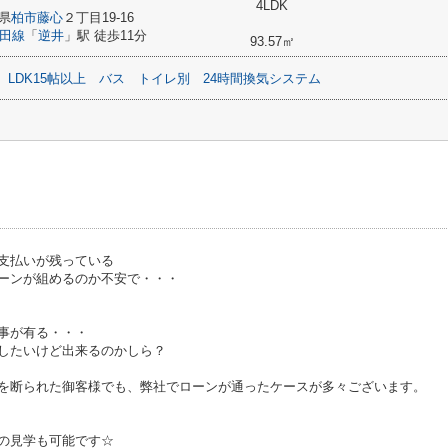
4LDK
県
柏市
藤心
２丁目19-16
田線
「
逆井
」駅 徒歩11分
93.57㎡
LDK15帖以上
バス
トイレ別
24時間換気システム
支払いが残っている
ーンが組めるのか不安で・・・
事が有る・・・
したいけど出来るのかしら？
を断られた御客様でも、弊社でローンが通ったケースが多々ございます。
の見学も可能です☆