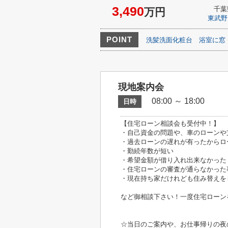
3,490
千葉
万円
東武野
POINT
洗髪洗面化粧台
浴室に窓
現地案内会
08:00 ～ 18:00
日時
【住宅ローン相談会も受付中！】
・自己資金の問題や、車のローンや
・過去ローンの遅れが有ったからロ
・勤続年数が短い
・希望金額が借り入れ出来なかった
・住宅ローンの審査が通らなかった
・現在持ち家だけれども住み替えを
など御相談下さい！一度住宅ローン
☆当日のご案内や、お仕事帰りの夜