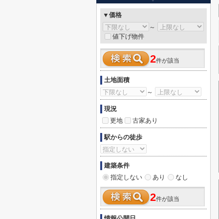
▼価格
～
値下げ物件
2
件が該当
土地面積
～
現況
更地
古家あり
駅からの徒歩
建築条件
指定しない
あり
なし
2
件が該当
情報公開日