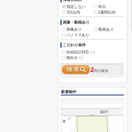
指定しない
本日
3日以内
1週間以内
画像・動画あり
画像あり
動画あり
パノラマあり
こだわり条件
自由設計対応
(-)
南向き
(-)
2
件が該当
新着物件