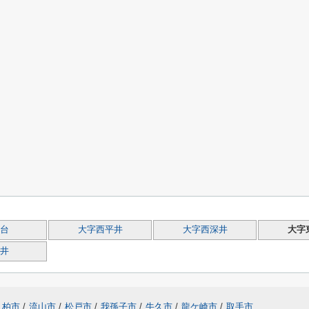
台
大字西平井
大字西深井
大字
井
柏市
/
流山市
/
松戸市
/
我孫子市
/
牛久市
/
龍ケ崎市
/
取手市