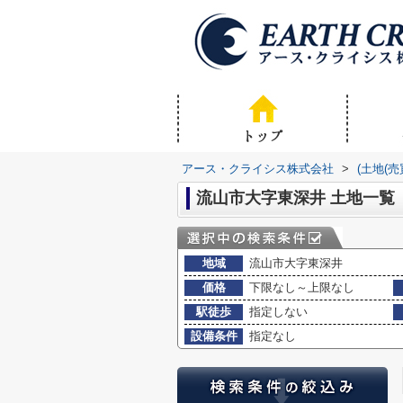
アース・クライシス株式会社
>
(土地(
流山市大字東深井 土地一覧
地域
流山市大字東深井
価格
下限なし～上限なし
駅徒歩
指定しない
設備条件
指定なし