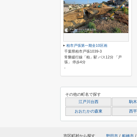
柏市戸張第一期全10区画
千葉県柏市戸張1039-3
常磐緩行線「柏」駅 バス12分 「戸
張」 停歩4分
-
その他の町名で探す
江戸川台西
駒木
おおたかの森東
西平
市区町村から探す
野田市
/
船橋市
/