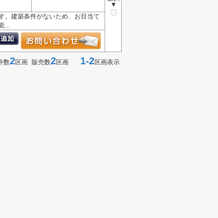
▼
です。建築条件がないため、お目当て
..
2
2
1-2
件数
区画 販売数
区画
区画表示