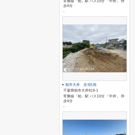
常磐線「柏」駅 バス10分 「中井」 停
歩4分
-
柏市大井 全3区画
千葉県柏市大井819-1
常磐線「柏」駅 バス10分 「中井」 停
歩4分
-