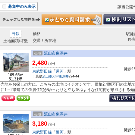
募集中のみ表示
該当公開
外観
価格
駅徒
停
交通 / 所在地
土地面積/坪数
流山市東深井
売地
2,480
万円
徒歩1
東武野田線
「
運河
」駅
169.65㎡
千葉県
流山市
大字東深井
724-44
51.31坪
売地をお探しの方に、こちらの土地はイチオシです。価格2,480万円の土地
に1～2階建ての低層住宅がゆったりと立ち並ぶような住宅街が形成される傾向.
流山市東深井
売地
3,180
万円
徒歩1
東武野田線
「
運河
」駅