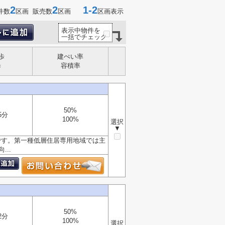
2
2
1-2
件数
区画 販売数
区画
区画表示
表示中物件を
一括でチェック
歩
建ぺい率
歩
容積率
50%
5分
100%
選択
▼
です。第一種低層住居専用地域では主
..
50%
2分
100%
選択