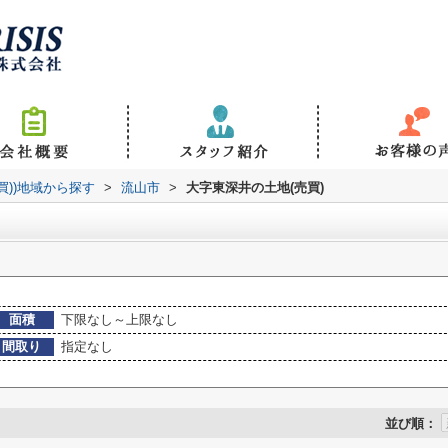
売買))地域から探す
>
流山市
>
大字東深井の土地(売買)
面積
下限なし～上限なし
間取り
指定なし
並び順：