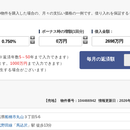
の物件を購入した場合の、月々の支払い価格の一例です。借り入れを保証する
ボーナス時の増額(1回分)
借入金額：
※返済年数
5～50
年まで入力できます）
毎月の返済額
ます。
1000万円
まで入力できます）
生する場合がございます）
【売地】
物件番号：104466942
情報更新日：2026年
葉県
船橋市
丸山
３丁目5-6
武野田線
「
馬込沢
」駅 徒歩13分