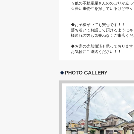
☆他の不動産屋さんののぼりが立っ
☆長い事物件を探しているけど中々
◆お子様がいても安心です！！
落ち着いてお話して頂けるようにキ
様連れの方も気兼ねなくご来店くだ
◆お家の売却相談も承っております
お気軽にご連絡ください！！
PHOTO GALLERY