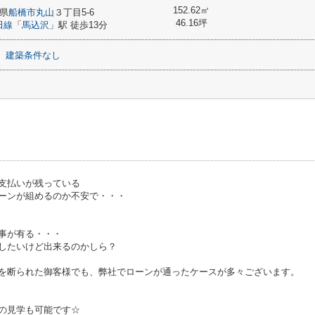
152.62㎡
県
船橋市
丸山
３丁目5-6
46.16坪
田線
「
馬込沢
」駅 徒歩13分
建築条件なし
支払いが残っている
ーンが組めるのか不安で・・・
事が有る・・・
したいけど出来るのかしら？
を断られた御客様でも、弊社でローンが通ったケースが多々ございます。
の見学も可能です☆