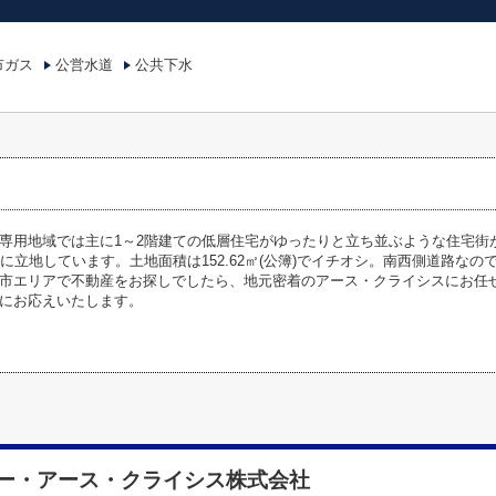
市ガス
公営水道
公共下水
専用地域では主に1～2階建ての低層住宅がゆったりと立ち並ぶような住宅街
所に立地しています。土地面積は152.62㎡(公簿)でイチオシ。南西側道路な
市エリアで不動産をお探しでしたら、地元密着のアース・クライシスにお任
にお応えいたします。
ー・アース・クライシス株式会社