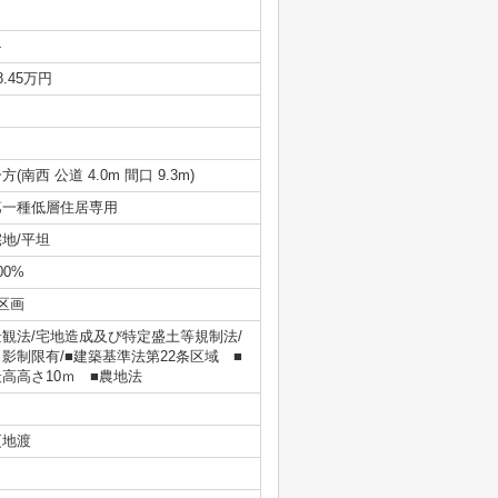
-
8.45万円
方(南西 公道 4.0m 間口 9.3m)
第一種低層住居専用
宅地/平坦
00%
区画
景観法/宅地造成及び特定盛土等規制法/
日影制限有/■建築基準法第22条区域 ■
最高高さ10ｍ ■農地法
更地渡