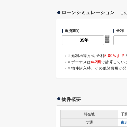
ローンシミュレーション
こ
返済期間
金利
（※元利均等方式 金利
5.00％まで
（※ボーナスは
年2回
で計算してい
（※物件購入時、その他諸費用が発
物件概要
所在地
千
交通
東