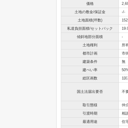
価格
2,
土地の敷金/保証金
-/-
土地面積(坪数)
152
私道負担面積/セットバック
19
傾斜地部分面積
-
土地権利
所
都市計画
市
建築条件
無
建ぺい率
50
総区画数
1区
国土法届出要否
不
取引態様
仲
引渡時期
相
最適用途
住