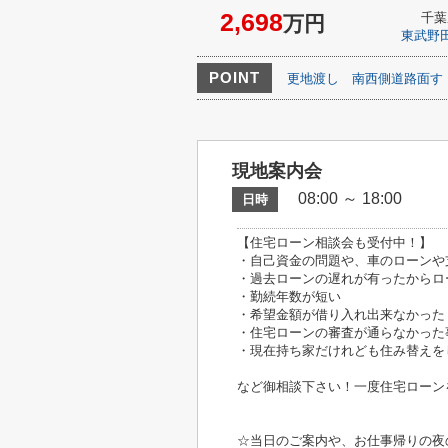
2,698
千葉
万円
東武野
POINT
更地渡し
南西側道路面す
現地案内会
08:00 ～ 18:00
日時
【住宅ローン相談会も受付中！】
・自己資金の問題や、車のローンや
・過去ローンの遅れが有ったからロ
・勤続年数が短い
・希望金額が借り入れ出来なかった
・住宅ローンの審査が通らなかった
・現在持ち家だけれども住み替えを
など御相談下さい！一度住宅ローン
☆当日のご案内や、お仕事帰りの夜