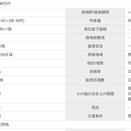
698万円
借地料/借地期間
-/
.62㎡(46.16坪)
坪単価
5
.00㎡/無
高圧線下面積
-
路地状敷地
-
有権
接道状況
一
街化区域
用途地域
地目/地勢
%
容積率
1
画
販売区画数
1
要
その他の法令上の制限
介
現況
-
談
引渡条件
宅用地