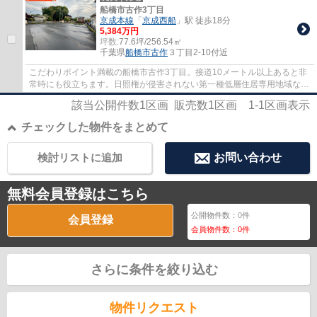
船橋市古作3丁目
京成本線
「
京成西船
」駅 徒歩18分
5,384万円
坪数:
77.6坪/256.54㎡
千葉県
船橋市
古作
３丁目2-10付近
こだわりポイント満載の船橋市古作3丁目。接道10メートル以上あると非
常時にも役立ちます。日照権が侵害されない第一種低層住居専用地域なの
で、将来の住まいも安心ですよ。建築条件が...
該当公開件数
1
区画 販売数
1
区画
1-1
区画表示
チェックした物件をまとめて
検討リストに追加
お問い合わせ
無料会員登録はこちら
公開物件数：
0
件
会員登録
会員物件数：
0
件
さらに条件を絞り込む
物件リクエスト