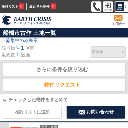
0
0
検討リスト
最近見た物件
お問合せ
船橋市古作 土地一覧
募集中のみ表示
1
該当物件
区画
1
販売数
区画
さらに条件を絞り込む
物件リクエスト
チェックした物件をまとめて
検討リストに追加
お問い合わせ
売買｜売地