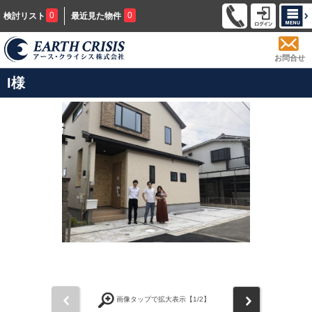
0
0
検討リスト
最近見た物件
お問合せ
I様
前
次
画像タップで拡大表示【
1
/2】