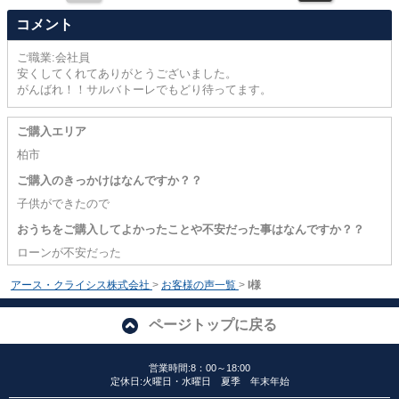
コメント
ご職業:会社員
安くしてくれてありがとうございました。
がんばれ！！サルバトーレでもどり待ってます。
ご購入エリア
柏市
ご購入のきっかけはなんですか？？
子供ができたので
おうちをご購入してよかったことや不安だった事はなんですか？？
ローンが不安だった
アース・クライシス株式会社
>
お客様の声一覧
>
I様
ページトップに戻る
営業時間:8：00～18:00
定休日:火曜日・水曜日 夏季 年末年始