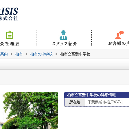
設案内
>
柏市
>
柏市の中学校
>
柏市立富勢中学校
柏市立富勢中学校の詳細情報
所在地
千葉県柏市根戸467-1