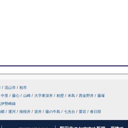
市
/
流山市
/
柏市
中里
/
藤心
/
山崎
/
大字東深井
/
粕壁
/
米島
/
西金野井
/
藤塚
武伊勢崎線
梅郷
/
運河
/
南桜井
/
逆井
/
藤の牛島
/
七光台
/
愛宕
/
春日部