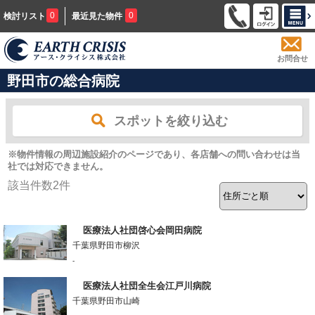
0
0
検討リスト
最近見た物件
お問合せ
野田市の総合病院
スポットを絞り込む
※物件情報の周辺施設紹介のページであり、各店舗への問い合わせは当
社では対応できません。
該当件数
2
件
医療法人社団啓心会岡田病院
千葉県野田市柳沢
-
医療法人社団全生会江戸川病院
千葉県野田市山崎