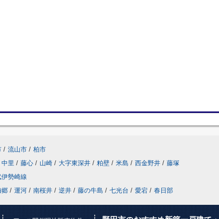
市
/
流山市
/
柏市
中里
/
藤心
/
山崎
/
大字東深井
/
粕壁
/
米島
/
西金野井
/
藤塚
武伊勢崎線
梅郷
/
運河
/
南桜井
/
逆井
/
藤の牛島
/
七光台
/
愛宕
/
春日部