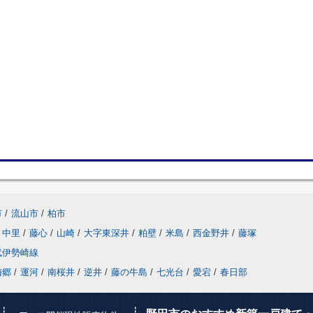
市
/
流山市
/
柏市
中里
/
藤心
/
山崎
/
大字東深井
/
粕壁
/
米島
/
西金野井
/
藤塚
武伊勢崎線
梅郷
/
運河
/
南桜井
/
逆井
/
藤の牛島
/
七光台
/
愛宕
/
春日部