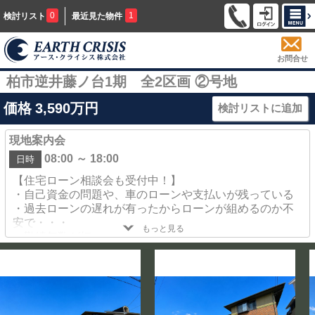
0
1
検討リスト
最近見た物件
お問合せ
柏市逆井藤ノ台1期 全2区画 ②号地
価格
3,590
万円
検討リストに追加
現地案内会
08:00 ～ 18:00
日時
【住宅ローン相談会も受付中！】
・自己資金の問題や、車のローンや支払いが残っている
・過去ローンの遅れが有ったからローンが組めるのか不
安で・・・
もっと見る
・勤続年数が短い
・希望金額が借り入れ出来なかった
・住宅ローンの審査が通らなかった事が有る・・・
・現在持ち家だけれども住み替えをしたいけど出来るの
かしら？