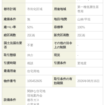
第一種低層住居
都市計画
市街化区域
用途地域
専用
建築条件
地目/地勢
無
山林/平坦
建ぺい率
容積率
50%
100%
総区画数
販売区画数
2区画
2区画
国土法届出要
その他の法令
不要
-
否
上の制限
取引態様
現況
仲介
-
引渡時期
引渡条件
相談
更地渡
最適用途
住宅用地
取引条件の有
物件番号
105452605
2026年08月16日
効期限
閑静な住宅地
現地案内会
設備条件
都市ガス
公営水道