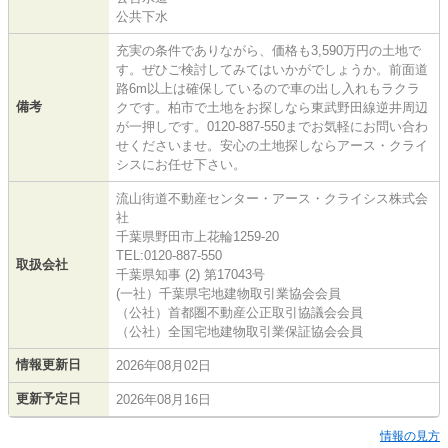
公共下水
充実の条件でありながら、価格も3,590万円の土地で
す。ぜひご検討してみてはいかがでしょうか。前面道
路6m以上は確保しているので車の出し入れもラクラ
備考
クです。柏市で土地をお探しなら東武野田線逆井周辺
が一押しです。0120-887-550までお気軽にお問い合わ
せくださいませ。安心の土地探しならアース・クライ
シスにお任せ下さい。
流山街道不動産センター・アース・クライシス株式会
社
千葉県野田市上花輪1259-20
TEL:0120-887-550
取扱会社
千葉県知事 (2) 第17043号
(一社）千葉県宅地建物取引業協会会員
（公社）首都圏不動産公正取引協議会会員
（公社）全国宅地建物取引業保証協会会員
情報更新日
2026年08月02日
更新予定日
2026年08月16日
情報の見方