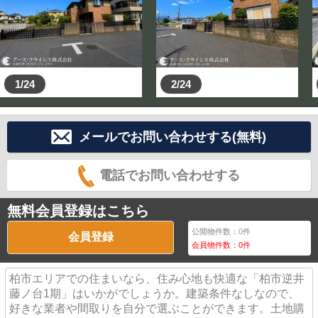
など御相談下さい！一度住宅ローンを断られた御客様で
も、弊社でローンが通ったケースが多々ございます。
☆当日のご案内や、お仕事帰りの夜の見学も可能です☆
☆他の不動産屋さんののぼりが立っていてもご案内でき
1/24
2/24
ます☆
☆長い事物件を探しているけど中々良い物件に巡り合え
ない☆なんてご相談もお任せ下さい。
メールでお問い合わせする(無料)
◆お子様がいても安心です！！
電話でお問い合わせする
落ち着いてお話して頂けるようにキッズスペースをご用
意しておりますので、ご相談中は女性スタッフと一緒に
遊ばせて頂きますので、小さなお子様連れの方も気兼ね
無料会員登録はこちら
なくご来店ください♪
公開物件数：
0
件
会員登録
会員物件数：
0
件
◆お家の売却相談も承っております！！
お気軽にご連絡ください！！
柏市エリアでの住まいなら、住み心地も快適な「柏市逆井
藤ノ台1期」はいかがでしょうか。建築条件なしなので、
好きな業者や間取りを自分で選ぶことができます。土地購