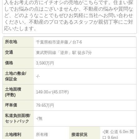
入をお考えの方にイチオシの売地がこちらです。住まい探
しでお悩みの点はございませんか。不動産の悩みや質問な
ど、どのようなことでもぜひお気軽に当社へお問い合わせ
ください。不動産のプロであるスタッフが親切丁寧にご対
応いたします。
所在地
千葉県
柏市
逆井藤ノ台
7-6
交通
東武野田線
「
逆井
」駅 徒歩7分
価格
3,590万円
土地の敷金/
-/-
保証金
土地面積
149.00㎡(45.07坪)
(坪数)
坪単価
79.65万円
私道負担面積/
-/無
セットバック
-(東 公道 6.0m 間
土地権利
所有権
接道状況
口 9.6m)